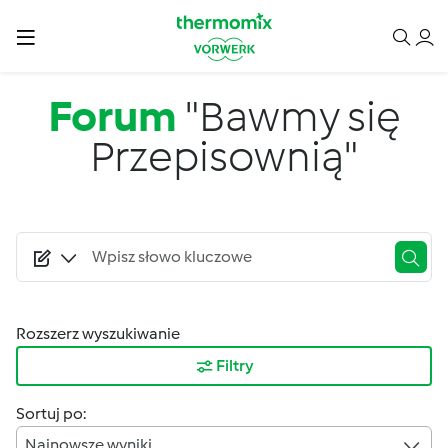
Przejdź do treści
Forum
"Bawmy się
Przepisownią"
Rozszerz wyszukiwanie
Filtry
Sortuj po:
Najnowsze wyniki