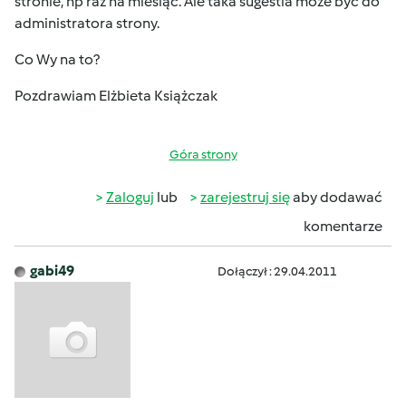
stronie, np raz na miesiąc. Ale taka sugestia może być do
administratora strony.
Co Wy na to?
Pozdrawiam Elżbieta Książczak
Góra strony
Zaloguj
lub
zarejestruj się
aby dodawać
komentarze
gabi49
Dołączył : 29.04.2011