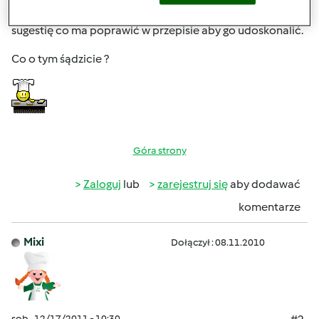
potrwa to kilka sekund, a autorowi da to satysfakcję lub
sugestię co ma poprawić w przepisie aby go udoskonalić.
Co o tym śądzicie ?
Góra strony
Zaloguj
lub
zarejestruj się
aby dodawać
komentarze
Mixi
Dołączył : 08.11.2010
sob., 12/17/2011 - 10:30