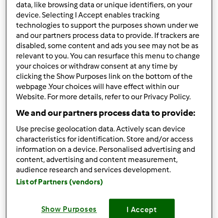
data, like browsing data or unique identifiers, on your
bawi przygotowywanie potraw przy pomocy
device. Selecting I Accept enables tracking
Thermomixu.
technologies to support the purposes shown under we
and our partners process data to provide. If trackers are
Zamieszczamy ulubione nasze przepisy jak i wczytujemy
disabled, some content and ads you see may not be as
się w zamieszczone przez Was przepisy
relevant to you. You can resurface this menu to change
your choices or withdraw consent at any time by
aby uatrakcyjnić nasze kulinarne poletko.Z własnego
clicking the Show Purposes link on the bottom of the
doświadczenia jak i z opini kilku użytkowników wiem
webpage .Your choices will have effect within our
Website. For more details, refer to our Privacy Policy.
że zamieszczający przepisy mają pewien
We and our partners process data to provide:
niedosyt.Mianowicie nie wiemy czy nasze przepisy warte
są uwagi.
Use precise geolocation data. Actively scan device
characteristics for identification. Store and/or access
Mamy podaną liczbę odsłon przepisu ale,nie wiemy co o
information on a device. Personalised advertising and
tym sadzicie.
content, advertising and content measurement,
audience research and services development.
Dlatego mam Apel Propozycję aby przepisownia ożyła
List of Partners (vendors)
Jeśli jakiś przepis Cię zainteresował oceń go przyciskając
ilość gwiazdek
Show Purposes
I Accept