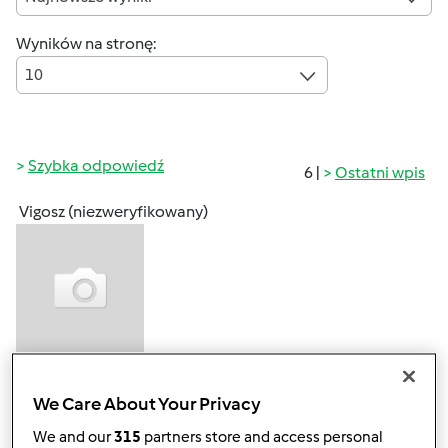
Wyników na stronę:
10
Szybka odpowiedź
6 |
Ostatni wpis
Vigosz (niezweryfikowany)
sob., 12/17/2011 - 07:12
#1
We Care About Your Privacy
We and our
315
partners store and access personal
Przepisownia jest miejscem skupiającym tych których