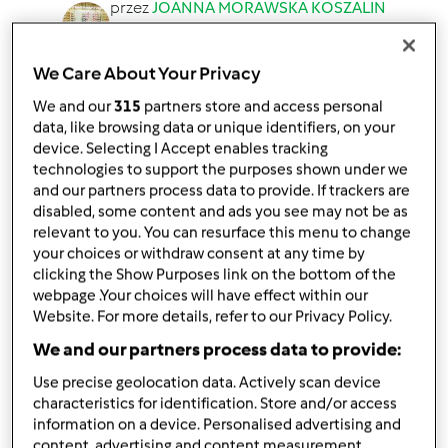
przez
JOANNA MORAWSKA KOSZALIN
opublikowany: 08/09/18
zmieniono dnia: 08/09/18
We Care About Your Privacy
Dodaj do moich kolekcji
We and our
315
partners store and access personal
podziel się przepisem
data, like browsing data or unique identifiers, on your
device. Selecting I Accept enables tracking
Stwórz wariant
technologies to support the purposes shown under we
and our partners process data to provide. If trackers are
disabled, some content and ads you see may not be as
relevant to you. You can resurface this menu to change
your choices or withdraw consent at any time by
clicking the Show Purposes link on the bottom of the
Składniki
webpage .Your choices will have effect within our
Website. For more details, refer to our Privacy Policy.
Sorbet z ananasa i mango
We and our partners process data to provide:
250
g
zamrożonych kawałków słodkiego mango
Use precise geolocation data. Actively scan device
(ok.3 cm kawałki)
characteristics for identification. Store and/or access
250
g
zamrożonych kawałków słodkiego ananasa
information on a device. Personalised advertising and
(ok. 2 cm kawałki)
content, advertising and content measurement,