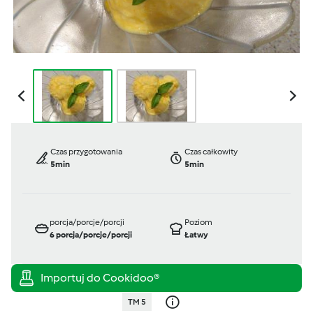
Czas przygotowania
Czas całkowity
5min
5min
porcja/porcje/porcji
Poziom
6
porcja/porcje/porcji
Łatwy
TM 5