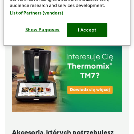
2
łyżki
ksylitolu (opcjonalnie)
audience research and services development.
1
łyżeczki
soku z cytryny (opcjonalnie)
List of Partners (vendors)
Lista zakupów
Show Purposes
I Accept
Akcesoria, których potrzebujesz