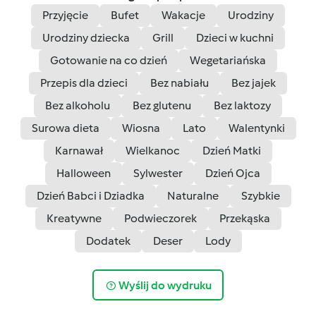
Przyjęcie
Bufet
Wakacje
Urodziny
Urodziny dziecka
Grill
Dzieci w kuchni
Gotowanie na co dzień
Wegetariańska
Przepis dla dzieci
Bez nabiału
Bez jajek
Bez alkoholu
Bez glutenu
Bez laktozy
Surowa dieta
Wiosna
Lato
Walentynki
Karnawał
Wielkanoc
Dzień Matki
Halloween
Sylwester
Dzień Ojca
Dzień Babci i Dziadka
Naturalne
Szybkie
Kreatywne
Podwieczorek
Przekąska
Dodatek
Deser
Lody
Wyślij do wydruku