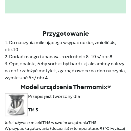
Przygotowanie
1. Do naczynia miksującego wsypać cukier, zmielić 4s,
obr.10
2. Dodać mango i ananasa, rozdrobnić 8-10 s/ obr.8
3. Opcjonalnie, żeby sorbet był bardziej aksamitny należy
na noże założyć motylek, zgarnąć owoce na dno naczynia,
wymieszać 5 s/ obr.4
Model urządzenia Thermomix®
Przepis jest tworzony dla
TM 5
Jeżeli używasz miarki TM6 w swoim urządzeniu TM5:
W przypadku gotowania (duszenia) w temperaturze 95°C i wyższej