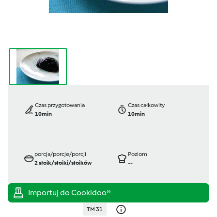
Czas przygotowania
Czas całkowity
10min
10min
porcja/porcje/porcji
Poziom
2
słoik/słoiki/słoików
--
TM 31