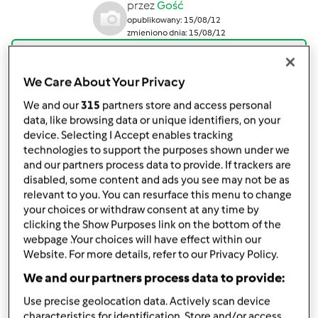
przez
Gość
opublikowany: 15/08/12
zmieniono dnia: 15/08/12
Dodaj do moich kolekcji
We Care About Your Privacy
podziel się przepisem
We and our
315
partners store and access personal
Stwórz wariant
data, like browsing data or unique identifiers, on your
device. Selecting I Accept enables tracking
technologies to support the purposes shown under we
and our partners process data to provide. If trackers are
disabled, some content and ads you see may not be as
relevant to you. You can resurface this menu to change
Składniki
your choices or withdraw consent at any time by
clicking the Show Purposes link on the bottom of the
300
g
jagód
webpage .Your choices will have effect within our
100
g
bananów
Website. For more details, refer to our Privacy Policy.
100
g
cukru / xylitolu,
opcjonalnie
We and our partners process data to provide:
1/2 laski wanilii lub łyżka ekstraktu waniliowego
1
płaskie łyżki
agaru bądź żelatyny,
opcjonalnie
Use precise geolocation data. Actively scan device
characteristics for identification. Store and/or access