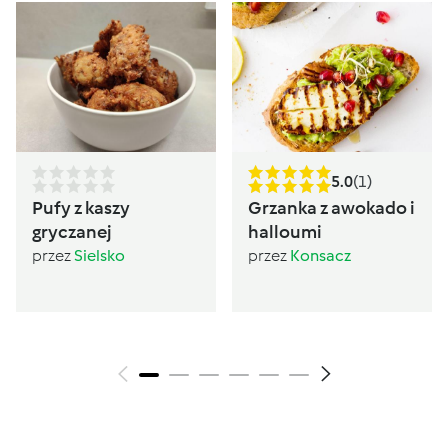
5.0
(1)
Pufy z kaszy
Grzanka z awokado i
gryczanej
halloumi
przez
Sielsko
przez
Konsacz