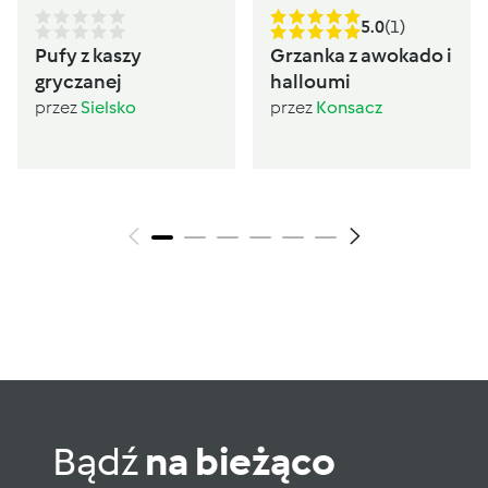
5.0
(1)
Pufy z kaszy
Grzanka z awokado i
gryczanej
halloumi
przez
Sielsko
przez
Konsacz
Bądź
na bieżąco