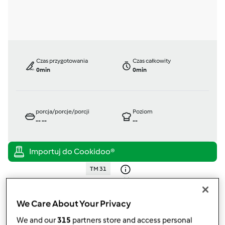
Czas przygotowania
Czas całkowity
0min
0min
porcja/porcje/porcji
Poziom
--
--
--
TM 31
przez
Gość
opublikowany: 29/11/10
zmieniono dnia: 29/11/11
We Care About Your Privacy
Dodaj do moich kolekcji
We and our
315
partners store and access personal