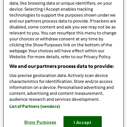
data, like browsing data or unique identifiers, on your
podziel się przepisem
device. Selecting I Accept enables tracking
technologies to support the purposes shown under we
Stwórz wariant
and our partners process data to provide. If trackers are
disabled, some content and ads you see may not be as
relevant to you. You can resurface this menu to change
your choices or withdraw consent at any time by
clicking the Show Purposes link on the bottom of the
webpage .Your choices will have effect within our
Składniki
Website. For more details, refer to our Privacy Policy.
We and our partners process data to provide:
500
g
buraków
1 łyżka oliwy
Use precise geolocation data. Actively scan device
2
łyżki
majeranku
characteristics for identification. Store and/or access
Sok z jednej cytryny
information on a device. Personalised advertising and
Sól, pieprz do smaku
content, advertising and content measurement,
audience research and services development.
List of Partners (vendors)
Lista zakupów
Show Purposes
I Accept