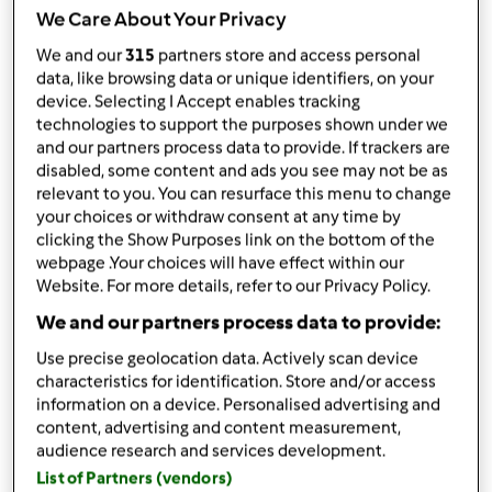
przez
Gość
We Care About Your Privacy
opublikowany: 03/08/19
We and our
315
partners store and access personal
Dodaj do moich kolekcji
data, like browsing data or unique identifiers, on your
device. Selecting I Accept enables tracking
podziel się przepisem
technologies to support the purposes shown under we
and our partners process data to provide. If trackers are
Stwórz wariant
disabled, some content and ads you see may not be as
relevant to you. You can resurface this menu to change
your choices or withdraw consent at any time by
clicking the Show Purposes link on the bottom of the
webpage .Your choices will have effect within our
Website. For more details, refer to our Privacy Policy.
Składniki
We and our partners process data to provide:
Use precise geolocation data. Actively scan device
Lista zakupów
characteristics for identification. Store and/or access
information on a device. Personalised advertising and
content, advertising and content measurement,
audience research and services development.
List of Partners (vendors)