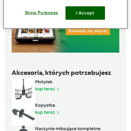
Show Purposes
I Accept
Akcesoria, których potrzebujesz
Motylek
kup teraz
Kopystka
kup teraz
Naczynie miksujące kompletne