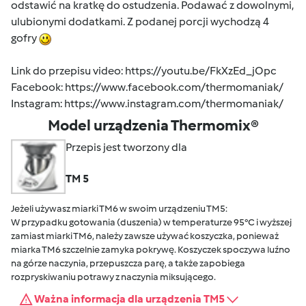
odstawić na kratkę do ostudzenia. Podawać z dowolnymi,
ulubionymi dodatkami. Z podanej porcji wychodzą 4
gofry
Link do przepisu video: https://youtu.be/FkXzEd_jOpc
Facebook:
https://www.facebook.com/thermomaniak/
Instagram:
https://www.instagram.com/thermomaniak/
Model urządzenia Thermomix®
Przepis jest tworzony dla
TM 5
Jeżeli używasz miarki TM6 w swoim urządzeniu TM5:
W przypadku gotowania (duszenia) w temperaturze 95°C i wyższej
zamiast miarki TM6, należy zawsze używać koszyczka, ponieważ
miarka TM6 szczelnie zamyka pokrywę. Koszyczek spoczywa luźno
na górze naczynia, przepuszcza parę, a także zapobiega
rozpryskiwaniu potrawy z naczynia miksującego.
Ważna informacja dla urządzenia TM5