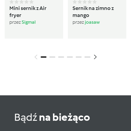
Mini sernik z Air
Sernik na zimno z
fryer
mango
przez
Sigmal
przez
joasaw
Bądź
na bieżąco