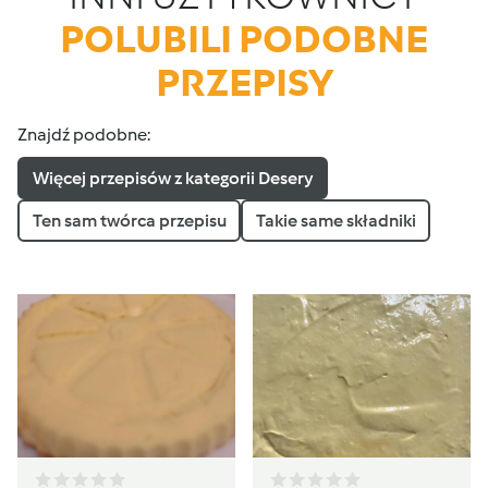
POLUBILI PODOBNE
PRZEPISY
Znajdź podobne:
Więcej przepisów z kategorii Desery
Ten sam twórca przepisu
Takie same składniki