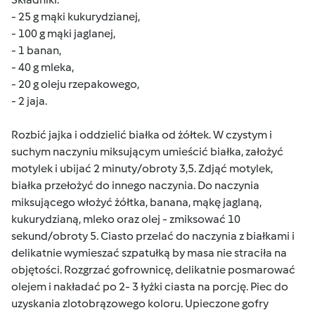
- 25 g mąki kukurydzianej,
- 100 g mąki jaglanej,
- 1 banan,
- 40 g mleka,
- 20 g oleju rzepakowego,
- 2 jaja.
Rozbić jajka i oddzielić białka od żółtek. W czystym i
suchym naczyniu miksującym umieścić białka, założyć
motylek i ubijać 2 minuty/obroty 3,5. Zdjąć motylek,
białka przełożyć do innego naczynia. Do naczynia
miksującego włożyć żółtka, banana, mąkę jaglaną,
kukurydzianą, mleko oraz olej - zmiksować 10
sekund/obroty 5. Ciasto przelać do naczynia z białkami i
delikatnie wymieszać szpatułką by masa nie straciła na
objętości. Rozgrzać gofrownicę, delikatnie posmarować
olejem i nakładać po 2- 3 łyżki ciasta na porcję. Piec do
uzyskania zlotobrązowego koloru. Upieczone gofry