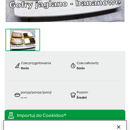
Czas przygotowania
Czas całkowity
0min
0min
porcja/porcje/porcji
Poziom
--
--
Średni
TM 5