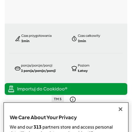
Czas przygotowania
Czas całkowity
2min
2min
porcja/porcje/porcji
Poziom
2
porcja/porcje/porcji
Łatwy
TM 5
przez
Silvana
opublikowany: 02/04/17
We Care About Your Privacy
zmieniono dnia: 02/04/17
Dodaj do moich kolekcji
We and our
313
partners store and access personal