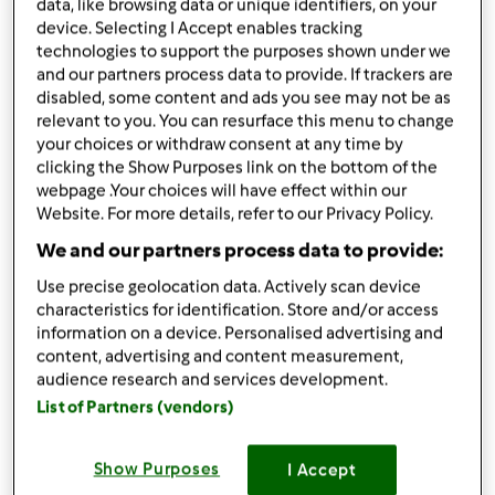
data, like browsing data or unique identifiers, on your
podziel się przepisem
device. Selecting I Accept enables tracking
technologies to support the purposes shown under we
Stwórz wariant
and our partners process data to provide. If trackers are
disabled, some content and ads you see may not be as
relevant to you. You can resurface this menu to change
your choices or withdraw consent at any time by
clicking the Show Purposes link on the bottom of the
webpage .Your choices will have effect within our
Website. For more details, refer to our Privacy Policy.
Składniki
We and our partners process data to provide:
Koktajl
Use precise geolocation data. Actively scan device
400
g
jogurt grecki
characteristics for identification. Store and/or access
350
g
banan w kawałkach
information on a device. Personalised advertising and
200
g
jagody mrożone,
niezbrylone
content, advertising and content measurement,
audience research and services development.
220
g
twaróg włoski lub półtłusty
List of Partners (vendors)
2
łyżeczki
miodu
Lista zakupów
Show Purposes
I Accept