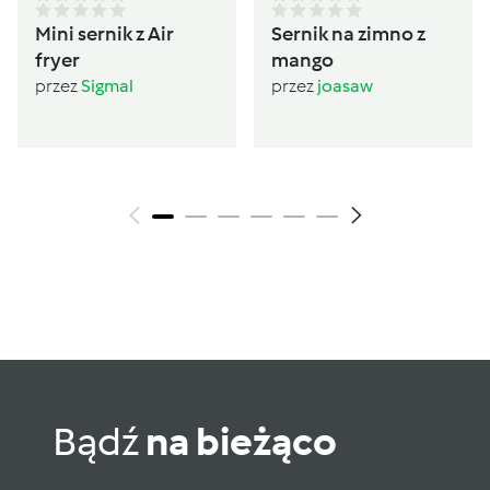
Mini sernik z Air
Sernik na zimno z
fryer
mango
przez
Sigmal
przez
joasaw
Bądź
na bieżąco