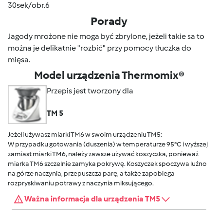
30sek/obr.6
Porady
Jagody mrożone nie moga być zbrylone, jeżeli takie sa to
można je delikatnie "rozbić" przy pomocy tłuczka do
mięsa.
Model urządzenia Thermomix®
Przepis jest tworzony dla
TM 5
Jeżeli używasz miarki TM6 w swoim urządzeniu TM5:
W przypadku gotowania (duszenia) w temperaturze 95°C i wyższej
zamiast miarki TM6, należy zawsze używać koszyczka, ponieważ
miarka TM6 szczelnie zamyka pokrywę. Koszyczek spoczywa luźno
na górze naczynia, przepuszcza parę, a także zapobiega
rozpryskiwaniu potrawy z naczynia miksującego.
Ważna informacja dla urządzenia TM5