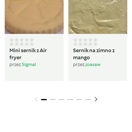
Mini sernik z Air
Sernik na zimno z
fryer
mango
przez
Sigmal
przez
joasaw