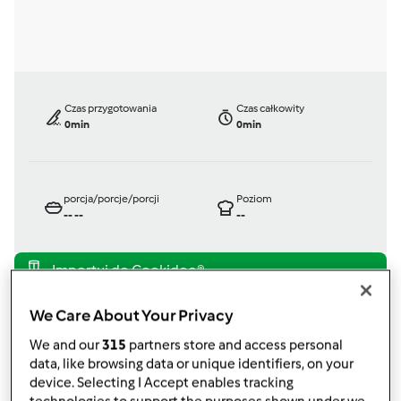
Czas przygotowania
Czas całkowity
0min
0min
porcja/porcje/porcji
Poziom
--
--
--
TM 21
We Care About Your Privacy
przez
doriz
opublikowany: 01/12/10
We and our
315
partners store and access personal
zmieniono dnia: 29/11/11
data, like browsing data or unique identifiers, on your
device. Selecting I Accept enables tracking
Dodaj do moich kolekcji