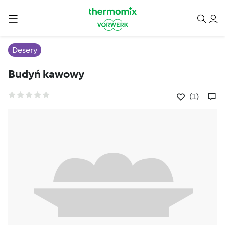
Desery
Budyń kawowy
(1)