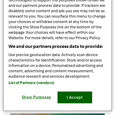
technologies to support the purposes shown under we
and our partners process data to provide. If trackers are
podziel się przepisem
disabled, some content and ads you see may not be as
Stwórz wariant
relevant to you. You can resurface this menu to change
your choices or withdraw consent at any time by
clicking the Show Purposes link on the bottom of the
webpage .Your choices will have effect within our
Website. For more details, refer to our Privacy Policy.
We and our partners process data to provide:
Składniki
Use precise geolocation data. Actively scan device
1/2 l mleka
characteristics for identification. Store and/or access
information on a device. Personalised advertising and
1 jajo
content, advertising and content measurement,
2-3łyżki cukru(dla odchudzających się słodzik)
audience research and services development.
3łyżki mąki ziemniaczanej(lub kukurydzianej)
List of Partners (vendors)
1łyżka kawy rozpuszczalnej
Show Purposes
I Accept
Lista zakupów