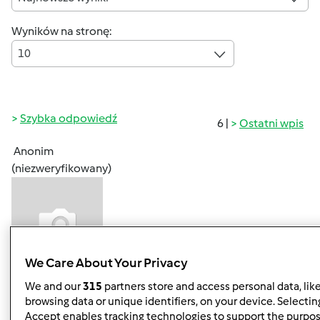
Wyników na stronę:
10
Szybka odpowiedź
6 |
Ostatni wpis
Anonim
(niezweryfikowany)
We Care About Your Privacy
We and our
315
partners store and access personal data, lik
pon., 10/25/2010 - 12:11
#1
browsing data or unique identifiers, on your device. Selecting
Korzystając z przepisów na drinki z książki "Napoje" czy
Accept enables tracking technologies to support the purpo