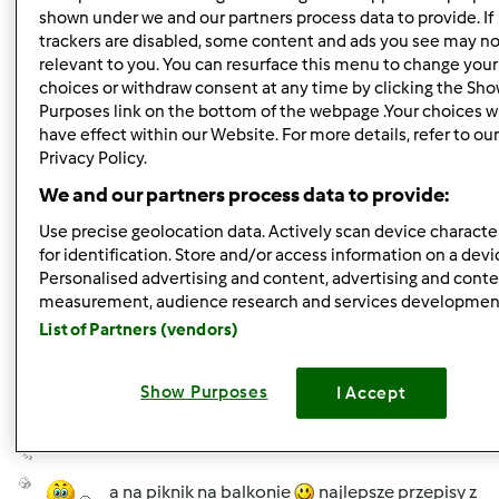
"Tak lubię gotować" możemy zorganizować fantastyczne
shown under we and our partners process data to provide. If
przyjęcie.
trackers are disabled, some content and ads you see may no
relevant to you. You can resurface this menu to change your
choices or withdraw consent at any time by clicking the Sh
Góra strony
Purposes link on the bottom of the webpage .Your choices wi
have effect within our Website. For more details, refer to ou
Zaloguj
lub
zarejestruj się
aby dodawać
Privacy Policy.
komentarze
We and our partners process data to provide:
Use precise geolocation data. Actively scan device character
Pippi (niezweryfikowany)
for identification. Store and/or access information on a devi
Personalised advertising and content, advertising and cont
measurement, audience research and services developmen
List of Partners (vendors)
Show Purposes
I Accept
wt., 11/16/2010 - 10:31
#2
a na piknik na balkonie
najlepsze przepisy z