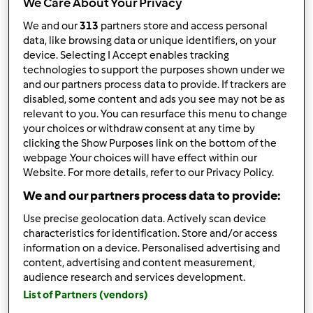
We Care About Your Privacy
Sortuj po:
Najnowsze wyniki
We and our
313
partners store and access personal
data, like browsing data or unique identifiers, on your
device. Selecting I Accept enables tracking
Wyników na stronę:
technologies to support the purposes shown under we
10
and our partners process data to provide. If trackers are
disabled, some content and ads you see may not be as
relevant to you. You can resurface this menu to change
your choices or withdraw consent at any time by
Szybka odpowiedź
clicking the Show Purposes link on the bottom of the
2 |
Ostatni wpis
webpage .Your choices will have effect within our
Website. For more details, refer to our Privacy Policy.
Dorotadyrka
Dołączył : 23.04.2025
We and our partners process data to provide:
Use precise geolocation data. Actively scan device
characteristics for identification. Store and/or access
information on a device. Personalised advertising and
content, advertising and content measurement,
audience research and services development.
pon., 04/13/2026 - 08:24
#1
List of Partners (vendors)
Lubiana porcelana, serwis obiadowy np. Boss Bialy.