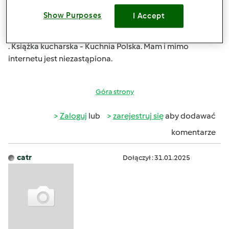
Ewentualnie ceramika z Bolesławca, jak takie dzbanki
Show Purposes
I Accept
ceramiczne
https://andyceramika.pl/dzbanki
Piekna jest. Np w Niemczech porcelana jest bardzo droga
. Książka kucharska - Kuchnia Polska. Mam i mimo
internetu jest niezastąpiona.
Góra strony
Zaloguj
lub
zarejestruj się
aby dodawać
komentarze
catr
Dołączył : 31.01.2025