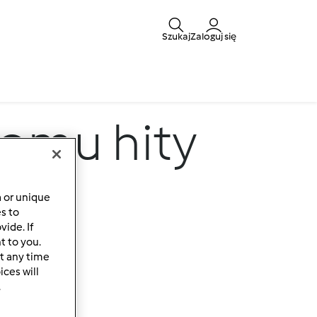
Szukaj
Zaloguj się
omu hity
a or unique
es to
ide. If
t to you.
t any time
ces will
.