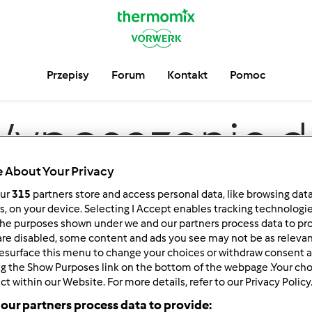
Przepisy
Forum
Kontakt
Pomoc
yposazenie d
 About Your Privacy
our
315
partners store and access personal data, like browsing dat
rs, on your device. Selecting I Accept enables tracking technologi
he purposes shown under we and our partners process data to prov
are disabled, some content and ads you see may not be as relevan
esurface this menu to change your choices or withdraw consent a
ng the Show Purposes link on the bottom of the webpage .Your choi
ct within our Website. For more details, refer to our Privacy Policy
 po:
Wyników na stronę:
our partners process data to provide:
owsze wyniki
10