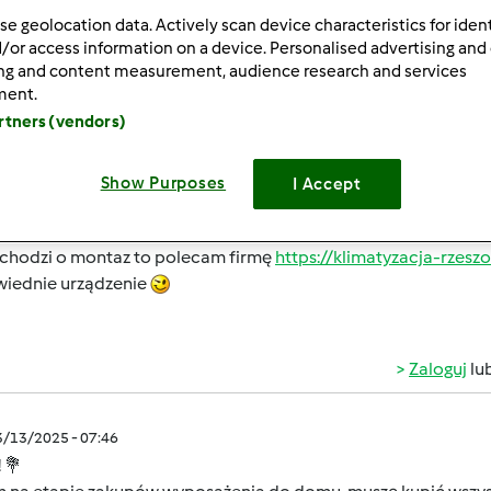
se geolocation data. Actively scan device characteristics for ident
/or access information on a device. Personalised advertising and
ing and content measurement, audience research and services
ment.
artners (vendors)
3/13/2025 - 08:32
Show Purposes
I Accept
op 3 sprzętów AGD - klimatyzacja, zmywarka, robot odkurzając
i chodzi o montaz to polecam firmę
https://klimatyzacja-rzeszo
iednie urządzenie
Zaloguj
lu
3/13/2025 - 07:46
 💐