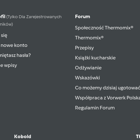
fil
Forum
(tylko Dla Zarejestrowanych
ników)
Społeczność Thermomix®
 się
Thermomix®
 nowe konto
Przepisy
iętasz hasła?
Książki kucharskie
ie wpisy
Odżywianie
Wskazówki
Co możemy dzisiaj ugotowa
Współpraca z Vorwerk Polsk
Regulamin Forum
Kobold
T