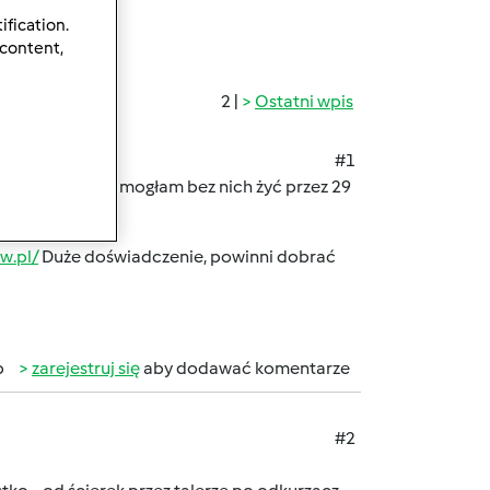
ification.
 content,
2 |
Ostatni wpis
#1
y, nie wiem jak mogłam bez nich żyć przez 29
w.pl/
Duże doświadczenie, powinni dobrać
b
zarejestruj się
aby dodawać komentarze
#2