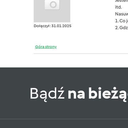
Jeste
itd.
Nasuwa
1. Co 
Dołączył : 31.01.2025
2. Gd
Góra strony
Bądź
na bież