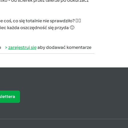
o - od ścierek przez talerze po odkurzacz
 coś, co się totalnie nie sprawdziło? ✍🏼
iec każda oszczędność się przyda 🙂
b
zarejestruj się
aby dodawać komentarze
slettera