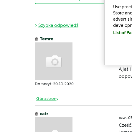
Use preci
Store and
advertis
Szybka odpowiedź
develop
List of P
Temre
czw., 0
Moje t
lat xd
A jeśl
odpow
Dołączył : 20.11.2020
Góra strony
catr
czw., 0
Cześć!