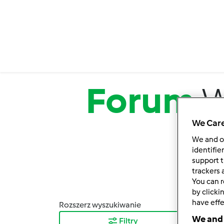
Przejdź do treści
Forum
W
We Care
We and 
identifie
support t
trackers 
You can r
by clicki
have effe
Rozszerz wyszukiwanie
Sortuj
We and 
Filtry
Najn