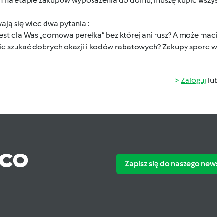
m na etapie zakupów wyposażenia do domu, muszę kupić wszystk
ją się wiec dwa pytania :
jest dla Was „domowa perełka” bez której ani rusz? A może macie
zie szukać dobrych okazji i kodów rabatowych? Zakupy spore w
Zaloguj
lu
ąco
Zapisz się do naszego new