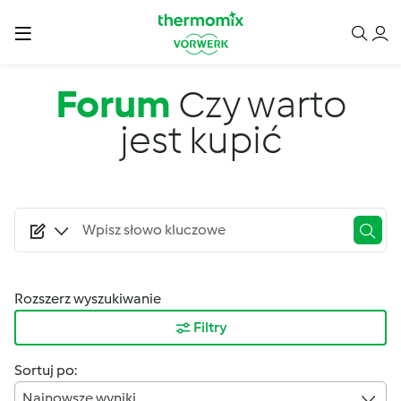
Przejdź do treści
Forum
Czy warto
jest kupić
Rozszerz wyszukiwanie
Filtry
Sortuj po:
Najnowsze wyniki