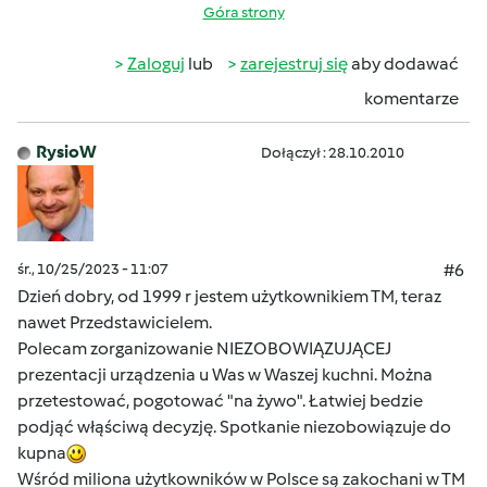
Góra strony
Zaloguj
lub
zarejestruj się
aby dodawać
komentarze
RysioW
Dołączył : 28.10.2010
śr., 10/25/2023 - 11:07
#6
Dzień dobry, od 1999 r jestem użytkownikiem TM, teraz
nawet Przedstawicielem.
Polecam zorganizowanie NIEZOBOWIĄZUJĄCEJ
prezentacji urządzenia u Was w Waszej kuchni. Można
przetestować, pogotować "na żywo". Łatwiej bedzie
podjąć włąściwą decyzję. Spotkanie niezobowiązuje do
kupna
Wśród miliona użytkowników w Polsce są zakochani w TM