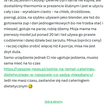
Ja raczej jestem cebulą i pewnie bym sama nie kupiła, ale
dostaliśmy thermomix w prezencie ślubnym i jest w użyciu
cały czas - wyrabiam ciasto - na chleb, drożdżowe,
pierogi, pizza, na szybko używam jako blender, ale też do
gotowania zup i dan jednogarnkowych bo nie trzeba stać i
mieszać, gotuje na parze, robię dżemy. Moja mama ma
pierwszy model już ponad 20 lat i też używa go prawie
codziennie i dalej działa bez zarzutu. Minus (oprócz ceny)
- raczej ciężko zrobić więcej niż 4 porcje, misa nie jest
zbyt duża.
Samo urządzenie jednak Ci nie ugotuje jedzenia, musisz
sama mieć na to czas
https://rzeszow-news.pl/opinie-na-temat-cateringu-
dietetycznego-w-rzeszowie-co-sadza-mieszkancy/
Jeśli nie masz czasu, zastanów się nad cateringiem
dietetycznym
Góra strony