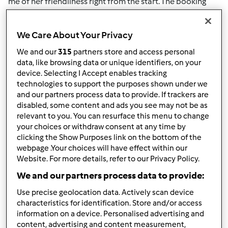
me of her friendliness right from the start. The booking
was done with ease and the team was in total control
showing the way.
Escort Rohini
[/b] Good choice for
We Care About Your Privacy
someone who wants to keep their privacy and deserves
the perfect team to coordinate it.
We and our
315
partners store and access personal
data, like browsing data or unique identifiers, on your
device. Selecting I Accept enables tracking
Góra strony
technologies to support the purposes shown under we
and our partners process data to provide. If trackers are
disabled, some content and ads you see may not be as
Zaloguj
lub
zarejestruj się
aby dodawać
relevant to you. You can resurface this menu to change
komentarze
your choices or withdraw consent at any time by
clicking the Show Purposes link on the bottom of the
webpage .Your choices will have effect within our
suman01
Dołączył : 17.10.2023
Website. For more details, refer to our Privacy Policy.
We and our partners process data to provide:
Use precise geolocation data. Actively scan device
characteristics for identification. Store and/or access
information on a device. Personalised advertising and
content, advertising and content measurement,