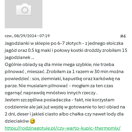
czw., 08/29/2024 - 07:19
#4
Jagodzianki w sklepie po 6-7 złotych - z jednego słoiczka
jagód oraz 0.5 kg maki i połowy kostki drożdży zrobiłam 15
jagodzianek …
Ogólnie obiady są dla mnie mega szybkie, nie trzeba
pilnować , mieszać. Zrobiłam za 1 razem w 30 min można
powiedzieć : sos, ziemniaki, kapustkę oraz karkówkę na
parze. Nie musialam pilnować - mogłam za ten czas
ogarnąć naprawdę mnóstwo innych rzeczy .
Jestem szczęśliwa posiadaczka - fakt, nie korzystam
codziennie ale jak już wejdę w gotowanie to leci obiad na
2 dni, deser i jakieś ciasto albo chałka czy nawet lody dla
dzieciaków
https://rodzinagotuje.pl/czy-warto-kupic-thermomix/