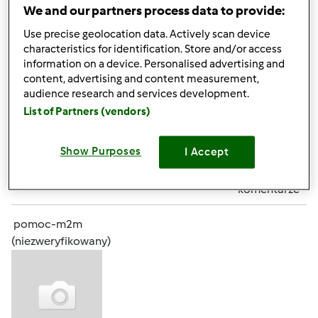
chance for you. In case you are sick of your love life or
We and our partners process data to provide:
want some change in it then going for salacious South Ex
Use precise geolocation data. Actively scan device
escort would be a great switch on for you. Go for the
characteristics for identification. Store and/or access
hottest
, the high class beauties expert
Escorts In South Ex
information on a device. Personalised advertising and
in extending intimate services as well as companionship
content, advertising and content measurement,
to clients.
audience research and services development.
List of Partners (vendors)
Góra strony
Show Purposes
I Accept
Zaloguj
lub
zarejestruj się
aby dodawać
komentarze
pomoc-m2m
(niezweryfikowany)