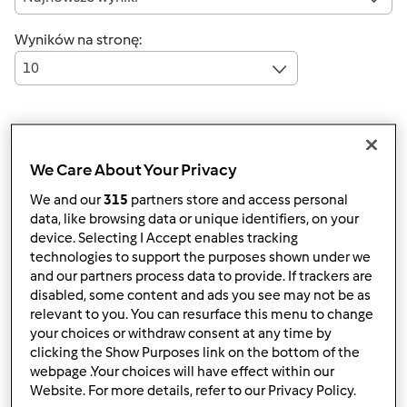
Wyników na stronę:
10
Szybka odpowiedź
4 |
Ostatni wpis
We Care About Your Privacy
kaabir01
Dołączył : 19.10.2023
We and our
315
partners store and access personal
data, like browsing data or unique identifiers, on your
device. Selecting I Accept enables tracking
technologies to support the purposes shown under we
and our partners process data to provide. If trackers are
disabled, some content and ads you see may not be as
relevant to you. You can resurface this menu to change
your choices or withdraw consent at any time by
czw., 11/09/2023 - 13:05
#1
clicking the Show Purposes link on the bottom of the
So what you do not have a partner or so what if you are
webpage .Your choices will have effect within our
fed up of your partner as life always stores the next
Website. For more details, refer to our Privacy Policy.