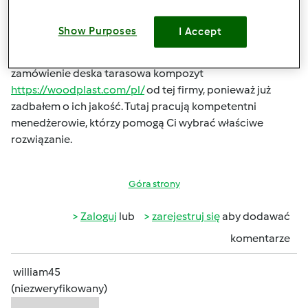
śr., 11/02/2022 - 09:36
#1
Uważam, że najlepszą ozdobą tarasu jest wybór wysokiej
Show Purposes
I Accept
jakości podłogi, która wytrzyma każdą pogodę i nie
będzie śliska. Z własnego doświadczenia mogę polecić
zamówienie
deska tarasowa kompozyt
https://woodplast.com/pl/
od tej firmy, ponieważ już
zadbałem o ich jakość. Tutaj pracują kompetentni
menedżerowie, którzy pomogą Ci wybrać właściwe
rozwiązanie.
Góra strony
Zaloguj
lub
zarejestruj się
aby dodawać
komentarze
william45
(niezweryfikowany)