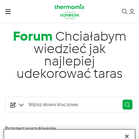
Przejdź do treści
Forum
Chciałabym
wiedzieć jak
najlepiej
udekorować taras
Rozszerz wyszukiwanie
Filtry