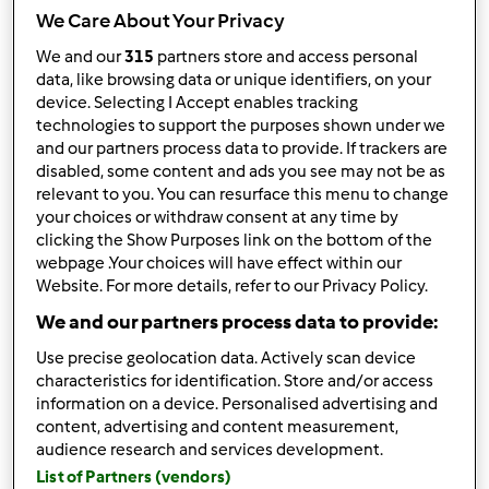
We Care About Your Privacy
Sortuj po:
We and our
315
partners store and access personal
data, like browsing data or unique identifiers, on your
Najnowsze wyniki
device. Selecting I Accept enables tracking
technologies to support the purposes shown under we
Wyników na stronę:
and our partners process data to provide. If trackers are
10
disabled, some content and ads you see may not be as
relevant to you. You can resurface this menu to change
your choices or withdraw consent at any time by
clicking the Show Purposes link on the bottom of the
webpage .Your choices will have effect within our
Szybka odpowiedź
2 |
Ostatni wpis
Website. For more details, refer to our Privacy Policy.
AdamFors
Dołączył : 05.08.2022
We and our partners process data to provide:
Use precise geolocation data. Actively scan device
characteristics for identification. Store and/or access
information on a device. Personalised advertising and
content, advertising and content measurement,
audience research and services development.
List of Partners (vendors)