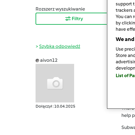
support t
Rozszerz wyszukiwanie
Sortuj
trackers 
You can r
Filtry
Najn
by clicki
have effe
We and 
Szybka odpowiedź
Use preci
Store and
aivon12
advertis
śr., 04
develop
Subwa
List of P
unlock
This g
defaul
not on
Dołączył : 10.04.2025
There 
help p
Subwa