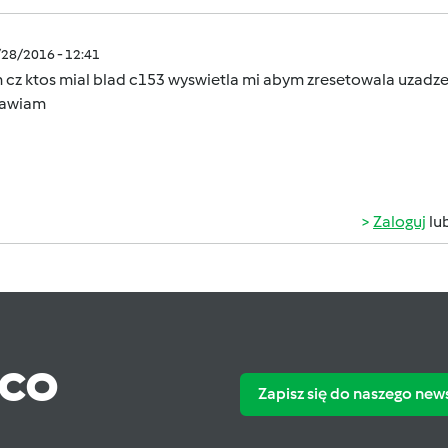
/28/2016 - 12:41
 cz ktos mial blad c153 wyswietla mi abym zresetowala uzadze
rawiam
Zaloguj
lu
ąco
Zapisz się do naszego new