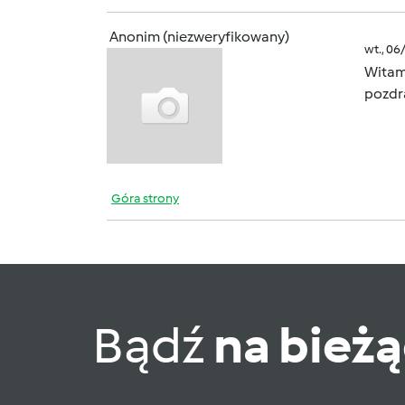
Anonim (niezweryfikowany)
wt., 06
Witam
pozd
Góra strony
Bądź
na bież