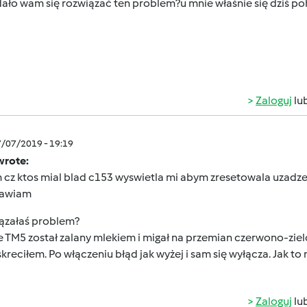
ało wam się rozwiązać ten problem?u mnie właśnie się dziś po
Zaloguj
lu
7/07/2019 - 19:19
wrote:
 cz ktos mial blad c153 wyswietla mi abym zresetowala uzadze
rawiam
ązałaś problem?
 TM5 został zalany mlekiem i migał na przemian czerwono-zie
skreciłem. Po włączeniu błąd jak wyżej i sam się wyłącza. Jak t
Zaloguj
lu