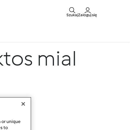
Szukaj
Zaloguj się
ktos mial
a or unique
es to