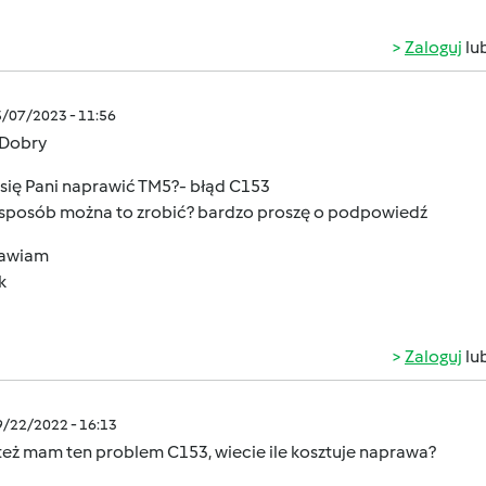
Zaloguj
lu
5/07/2023 - 11:56
 Dobry
 się Pani naprawić TM5?- błąd C153
i sposób można to zrobić? bardzo proszę o podpowiedź
awiam
k
Zaloguj
lu
9/22/2022 - 16:13
też mam ten problem C153, wiecie ile kosztuje naprawa?