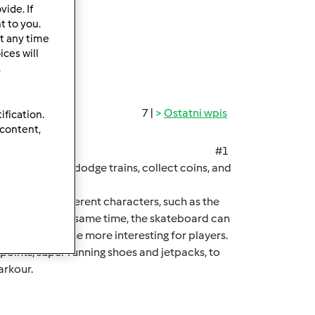
ide. If
t to you.
t any time
ces will
.
7 |
Ostatni wpis
ification.
 content,
#1
nt cityscapes, dodge trains, collect coins, and
can unlock different characters, such as the
ue charm. At the same time, the skateboard can
 making the game more interesting for players.
points, super running shoes and jetpacks, to
arkour.