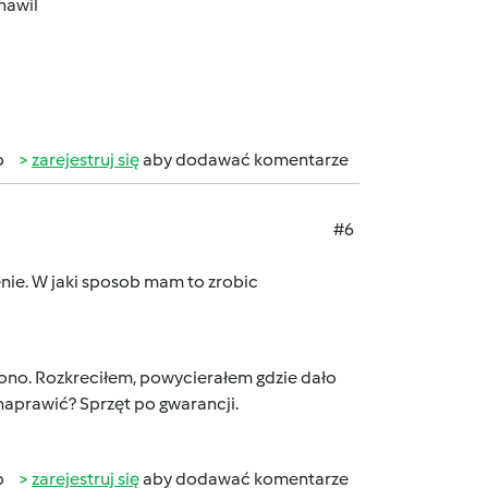
hawil
b
zarejestruj się
aby dodawać komentarze
#6
nie. W jaki sposob mam to zrobic
lono. Rozkreciłem, powycierałem gdzie dało
o naprawić? Sprzęt po gwarancji.
b
zarejestruj się
aby dodawać komentarze