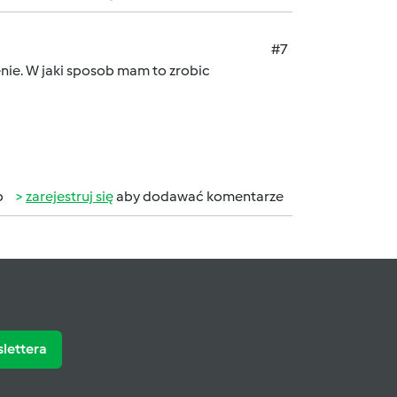
#7
nie. W jaki sposob mam to zrobic
b
zarejestruj się
aby dodawać komentarze
slettera