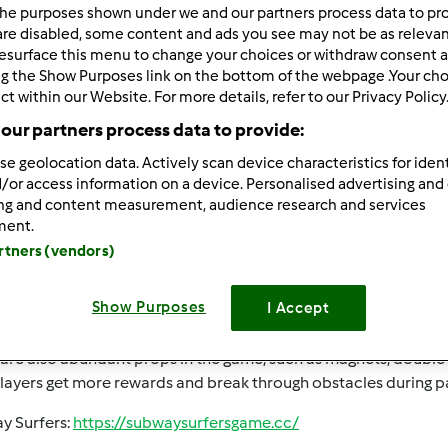
he purposes shown under we and our partners process data to prov
 po:
Wyników na stronę:
are disabled, some content and ads you see may not be as relevan
esurface this menu to change your choices or withdraw consent a
owsze wyniki
10
ng the Show Purposes link on the bottom of the webpage .Your choi
ct within our Website. For more details, refer to our Privacy Policy
our partners process data to provide:
se geolocation data. Actively scan device characteristics for ident
/or access information on a device. Personalised advertising and
ing and content measurement, audience research and services
/23/2025 - 08:16
ment.
y Surfers
is a ultimate endless runner game! Dash through vibra
artners (vendors)
 exciting characters and hoverboards.
ame provides a rich character and skateboard system. Players 
Show Purposes
I Accept
t character Jake, Tricky, Fresh, etc. Each character has a uniq
ly provide additional protection, but also increase the speed,
are also abundant props in the game, such as magnets, double 
layers get more rewards and break through obstacles during p
y Surfers:
https://subwaysurfersgame.cc/