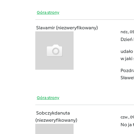
Góra strony
Slavamir (niezweryfikowany)
ndz., 0
Dzień
udało
w jak
Pozdr
Sławe
Góra strony
Sobczykdanuta
czw., 0
(niezweryfikowany)
No ja 