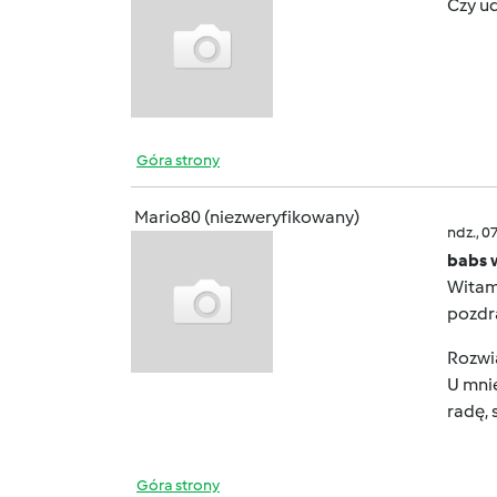
Czy ud
Góra strony
Mario80 (niezweryfikowany)
ndz., 0
babs 
Witam
pozd
Rozwi
U mnie
radę, 
Góra strony