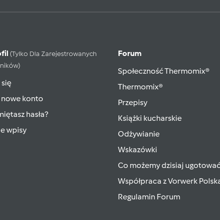
fil
Forum
(tylko Dla Zarejestrowanych
ników)
Społeczność Thermomix®
 się
Thermomix®
 nowe konto
Przepisy
iętasz hasła?
Książki kucharskie
ie wpisy
Odżywianie
Wskazówki
Co możemy dzisiaj ugotowa
Współpraca z Vorwerk Polsk
Regulamin Forum