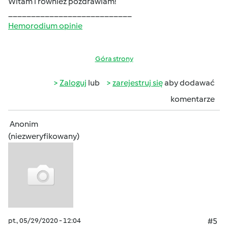
Witam i rownież pozdrawiam!
___________________________
Hemorodium opinie
Góra strony
Zaloguj
lub
zarejestruj się
aby dodawać
komentarze
Anonim
(niezweryfikowany)
pt., 05/29/2020 - 12:04
#5