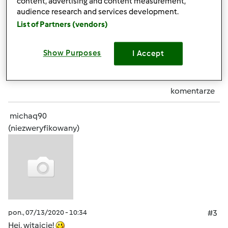
content, advertising and content measurement,
__________________
audience research and services development.
http://twojarownowaga.pl
List of Partners (vendors)
Góra strony
Show Purposes
I Accept
Zaloguj
lub
zarejestruj się
aby dodawać
komentarze
michaq90
(niezweryfikowany)
pon., 07/13/2020 - 10:34
#3
Hej, witajcie!