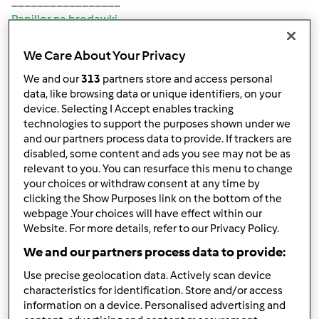
_________________
Papillor na brodawki
We Care About Your Privacy
Góra strony
We and our
313
partners store and access personal
data, like browsing data or unique identifiers, on your
Zaloguj
lub
zarejestruj się
aby dodawać
device. Selecting I Accept enables tracking
komentarze
technologies to support the purposes shown under we
and our partners process data to provide. If trackers are
disabled, some content and ads you see may not be as
toniarow
relevant to you. You can resurface this menu to change
(niezweryfikowany)
your choices or withdraw consent at any time by
clicking the Show Purposes link on the bottom of the
webpage .Your choices will have effect within our
Website. For more details, refer to our Privacy Policy.
We and our partners process data to provide:
Use precise geolocation data. Actively scan device
characteristics for identification. Store and/or access
pt., 07/24/2020 - 05:25
#2
information on a device. Personalised advertising and
Cześć!