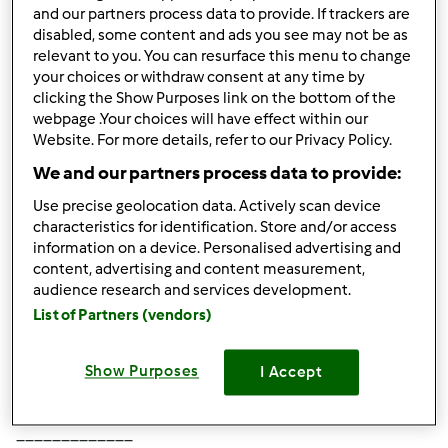
___________________
and our partners process data to provide. If trackers are
Koronawirus Polska
disabled, some content and ads you see may not be as
relevant to you. You can resurface this menu to change
your choices or withdraw consent at any time by
Góra strony
clicking the Show Purposes link on the bottom of the
webpage .Your choices will have effect within our
Zaloguj
lub
zarejestruj się
aby dodawać
Website. For more details, refer to our Privacy Policy.
komentarze
We and our partners process data to provide:
Use precise geolocation data. Actively scan device
hipi01 (niezweryfikowany)
characteristics for identification. Store and/or access
information on a device. Personalised advertising and
content, advertising and content measurement,
audience research and services development.
List of Partners (vendors)
Show Purposes
I Accept
sob., 04/18/2020 - 18:05
#2
Cześć!!
_____________