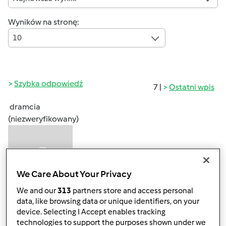
Wyników na stronę:
10
Szybka odpowiedź
7 |
Ostatni wpis
dramcia
(niezweryfikowany)
We Care About Your Privacy
We and our
313
partners store and access personal
data, like browsing data or unique identifiers, on your
pon., 05/04/2020 - 12:50
#1
device. Selecting I Accept enables tracking
Witajcie!
technologies to support the purposes shown under we