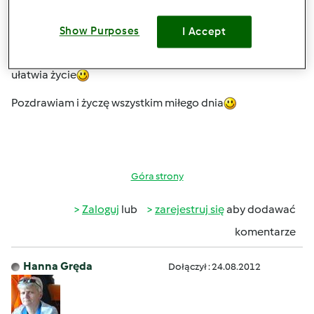
szczęśliwą posiadaczką własnego tm5 od wczoraj
),
piszę własnego, ponieważ dotąd używałam tm3
Show Purposes
I Accept
przyjaciółki
Uwielbiam tego wariata,dużo czasu
spędzam w kuchni, kocham gotować a tm bardzo mi
ułatwia życie
Pozdrawiam i życzę wszystkim miłego dnia
Góra strony
Zaloguj
lub
zarejestruj się
aby dodawać
komentarze
Hanna Gręda
Dołączył : 24.08.2012