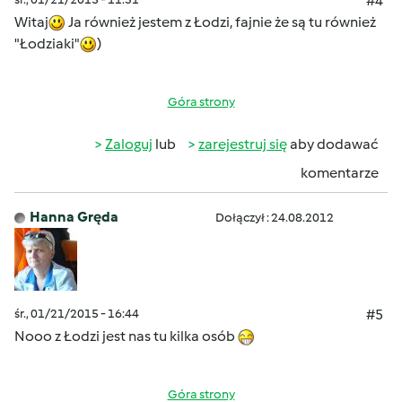
#4
Witaj
Ja również jestem z Łodzi, fajnie że są tu również
"Łodziaki"
)
Góra strony
Zaloguj
lub
zarejestruj się
aby dodawać
komentarze
Hanna Gręda
Dołączył : 24.08.2012
śr., 01/21/2015 - 16:44
#5
Nooo z Łodzi jest nas tu kilka osób
Góra strony