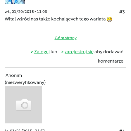
wt., 01/20/2015 - 11:03
#3
Witaj wśród nas także kochających tego wariata
Góra strony
Zaloguj
lub
zarejestruj się
aby dodawać
komentarze
Anonim
(niezweryfikowany)
śr., 01/21/2015 - 11:31