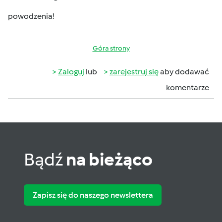
powodzenia!
Góra strony
Zaloguj
lub
zarejestruj się
aby dodawać
komentarze
Bądź
na bieżąco
Zapisz się do naszego newslettera