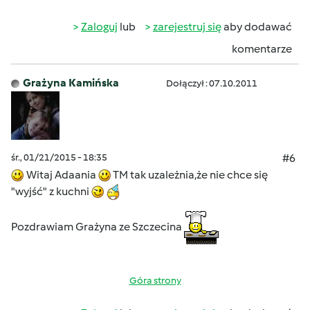
Zaloguj
lub
zarejestruj się
aby dodawać
komentarze
Grażyna Kamińska
Dołączył : 07.10.2011
śr., 01/21/2015 - 18:35
#6
Witaj Adaania
TM tak uzależnia,że nie chce się
"wyjść" z kuchni
Pozdrawiam Grażyna ze Szczecina
Góra strony