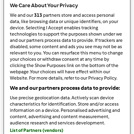
___________________________
We Care About Your Privacy
Varicosocks
We and our
313
partners store and access personal
data, like browsing data or unique identifiers, on your
Góra strony
device. Selecting I Accept enables tracking
technologies to support the purposes shown under we
and our partners process data to provide. If trackers are
Zaloguj
lub
zarejestruj się
aby dodawać
disabled, some content and ads you see may not be as
komentarze
relevant to you. You can resurface this menu to change
your choices or withdraw consent at any time by
Anonim
clicking the Show Purposes link on the bottom of the
webpage .Your choices will have effect within our
(niezweryfikowany)
Website. For more details, refer to our Privacy Policy.
We and our partners process data to provide:
Use precise geolocation data. Actively scan device
characteristics for identification. Store and/or access
information on a device. Personalised advertising and
content, advertising and content measurement,
wt., 01/20/2015 - 08:20
#2
audience research and services development.
Chciałam już oficjalnie i legalnie się przywitać
Jestem
List of Partners (vendors)