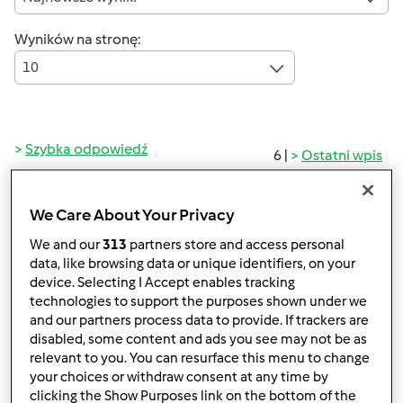
Wyników na stronę:
10
Szybka odpowiedź
6 |
Ostatni wpis
amasiak
(niezweryfikowany)
We Care About Your Privacy
We and our
313
partners store and access personal
data, like browsing data or unique identifiers, on your
device. Selecting I Accept enables tracking
technologies to support the purposes shown under we
and our partners process data to provide. If trackers are
disabled, some content and ads you see may not be as
relevant to you. You can resurface this menu to change
śr., 03/04/2020 - 13:26
#1
your choices or withdraw consent at any time by
Witajcie
clicking the Show Purposes link on the bottom of the