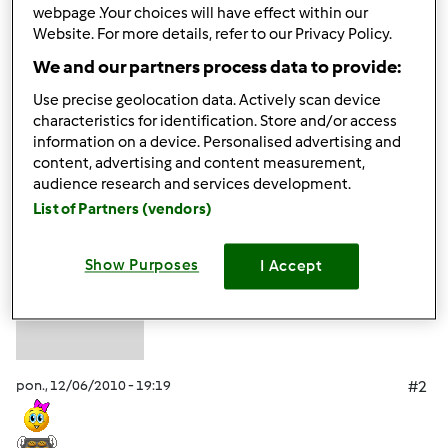
___________
webpage .Your choices will have effect within our
Ostelife Premium Plus
Website. For more details, refer to our Privacy Policy.
We and our partners process data to provide:
Góra strony
Use precise geolocation data. Actively scan device
characteristics for identification. Store and/or access
Zaloguj
lub
zarejestruj się
aby dodawać
information on a device. Personalised advertising and
content, advertising and content measurement,
komentarze
audience research and services development.
List of Partners (vendors)
Gast (niezweryfikowany)
Show Purposes
I Accept
pon., 12/06/2010 - 19:19
#2