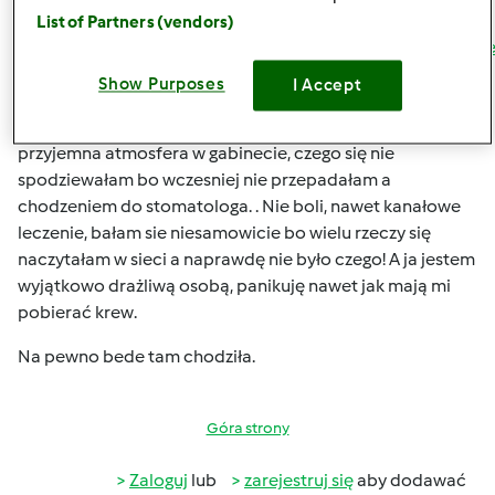
mikroskopem do tej kliniki:
List of Partners (vendors)
https://www.klinikastomatologiczna.com.pl/oferta/leczeni
kanalowe-pod-mikroskopem/
Show Purposes
I Accept
Leczenie o wiele bardziej dokłądne niż standardowe i nie
ma tutaj ryzyka powtórnego. Młoda, sympatyczna,
przyjemna atmosfera w gabinecie, czego się nie
spodziewałam bo wczesniej nie przepadałam a
chodzeniem do stomatologa. . Nie boli, nawet kanałowe
leczenie, bałam sie niesamowicie bo wielu rzeczy się
naczytałam w sieci a naprawdę nie było czego! A ja jestem
wyjątkowo drażliwą osobą, panikuję nawet jak mają mi
pobierać krew.
Na pewno bede tam chodziła.
Góra strony
Zaloguj
lub
zarejestruj się
aby dodawać