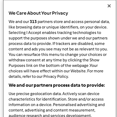
Sortuj po:
Najnowsze wyniki
We Care About Your Privacy
Wyników na stronę:
We and our
313
partners store and access personal data,
like browsing data or unique identifiers, on your device.
10
Selecting I Accept enables tracking technologies to
support the purposes shown under we and our partners
process data to provide. If trackers are disabled, some
content and ads you see may not be as relevant to you.
Szybka odpowiedź
You can resurface this menu to change your choices or
2 |
Ostatni wpis
withdraw consent at any time by clicking the Show
zdrowitka
Purposes link on the bottom of the webpage .Your
Dołączył : 15.05.2017
choices will have effect within our Website. For more
details, refer to our Privacy Policy.
We and our partners process data to provide:
Use precise geolocation data. Actively scan device
characteristics for identification. Store and/or access
information on a device. Personalised advertising and
czw., 01/09/2020 - 08:44
#1
content, advertising and content measurement,
Polecam zapisanie się na leczenie kanałowe pod
audience research and services development.