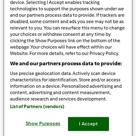
device. Selecting I Accept enables tracking
technologies to support the purposes shown under we
śr., 07/17/2019 - 16:02
#1
and our partners process data to provide. If trackers are
Poszukuje Termomixa ,jego pierwszego modelu.Chetnie
disabled, some content and ads you see may not be as
odkupie z drugiej reki w dobrym stanie.Potrzebuje dla
relevant to you. You can resurface this menu to change
corki ktora stawia pietwsze kroki w kuchni i chcialabym
your choices or withdraw consent at any time by
zobaczyc czy jej sie spodoba taki sposob gotowania a
clicking the Show Purposes link on the bottom of the
jednoczesnie nie poniesc wysokich kosztow gdyby moja
webpage .Your choices will have effect within our
Website. For more details, refer to our Privacy Policy.
inicjatywa okazala by sie nie trafiona. Czekam na
podpiwiedzi lub oferty .Wiem ze wiele gospodyn czesto
We and our partners process data to provide:
zamienia stare modele na nowe a ja chcialabym dokonac
Use precise geolocation data. Actively scan device
transakcji odwrotnej .
characteristics for identification. Store and/or access
information on a device. Personalised advertising and
content, advertising and content measurement,
Góra strony
audience research and services development.
List of Partners (vendors)
Zaloguj
lub
zarejestruj się
aby dodawać
komentarze
Show Purposes
I Accept
pachnie-i-chrupie