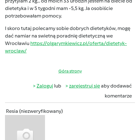
przytylam 2 kg... od moich 33 urodzin jestem na diecie od
dietetyka i w 5 tygodni mam -5,5 kg. Ja osobiście
potrzebowałam pomocy.
I skoro tutaj polecamy sobie dobrych dietetyków, mogę
dać namiar na swietną poradnię dietetyczną we
Wrocławiu
https://olgarymkiewicz.pl/oferta/dietetyk-
wroclaw/
Góra strony
Zaloguj
lub
zarejestruj się
aby dodawać
komentarze
Resia (niezweryfikowany)