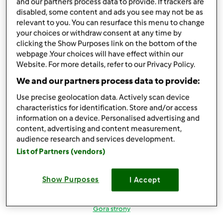
and our partners process data to provide. If trackers are
disabled, some content and ads you see may not be as
relevant to you. You can resurface this menu to change
sob., 01/02/2021 - 18:44
#4
your choices or withdraw consent at any time by
clicking the Show Purposes link on the bottom of the
Przygotowywanie zdrowych dań nie musi być
webpage .Your choices will have effect within our
czasochłonne. Najważniejszy jest plan. Jeśli co tydzień
Website. For more details, refer to our Privacy Policy.
zaplanujesz sobie co będziesz jeść, zrobisz odpowiednie
We and our partners process data to provide:
zakupy, to nie tylko oszczędzisz czas, ale i zmniejszysz
marnowanie żywności. Jestem dietetykiem i układam
Use precise geolocation data. Actively scan device
bardzo elastyczne jadłospisy, które można dopasować do
characteristics for identification. Store and/or access
swoich możliwości czasowych w danym dniu. Zapraszam
information on a device. Personalised advertising and
na moją stronę
https://jeszfresh.pl/
Zawsze warto na
content, advertising and content measurement,
audience research and services development.
samym początku współpracy powiedzieć na czym Ci
List of Partners (vendors)
zależy i jakie masz oczekiwania względem przepisów, w
ten sposób zmiana sposobu odżywiania będzie łatwiejsza
i przyjemniejsza. Pozdrawiam serdecznie.
Show Purposes
I Accept
Góra strony