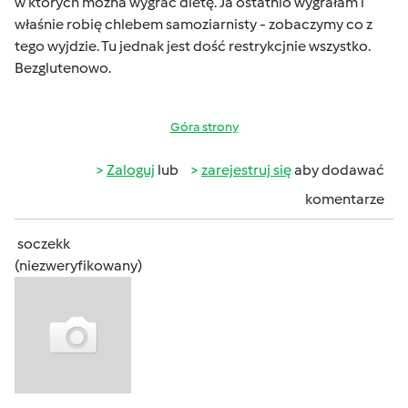
w których można wygrać dietę. Ja ostatnio wygrałam i
właśnie robię chlebem samoziarnisty - zobaczymy co z
tego wyjdzie. Tu jednak jest dość restrykcjnie wszystko.
Bezglutenowo.
Góra strony
Zaloguj
lub
zarejestruj się
aby dodawać
komentarze
soczekk
(niezweryfikowany)