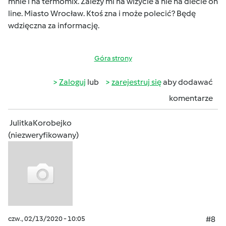
mnie i na termomix. Zależy mi na wizycie a nie na diecie on
line. Miasto Wrocław. Ktoś zna i może polecić? Będę
wdzięczna za informację.
Góra strony
Zaloguj
lub
zarejestruj się
aby dodawać
komentarze
JulitkaKorobejko
(niezweryfikowany)
czw., 02/13/2020 - 10:05
#8