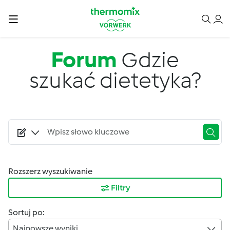
Przejdź do treści
Forum
Gdzie
szukać dietetyka?
Rozszerz wyszukiwanie
Filtry
Sortuj po:
Najnowsze wyniki