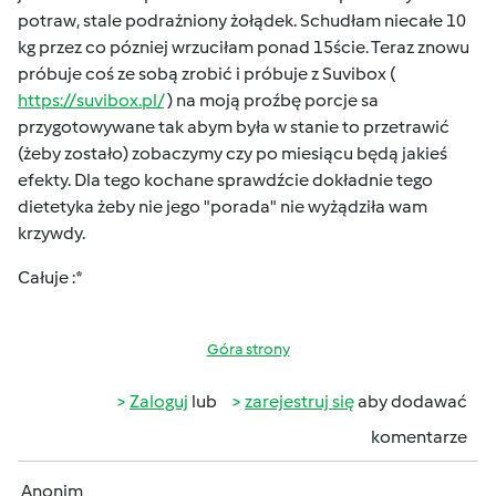
potraw, stale podrażniony żołądek. Schudłam niecałe 10
kg przez co pózniej wrzuciłam ponad 15ście. Teraz znowu
próbuje coś ze sobą zrobić i próbuje z Suvibox (
https://suvibox.pl/
) na moją proźbę porcje sa
przygotowywane tak abym była w stanie to przetrawić
(żeby zostało) zobaczymy czy po miesiącu będą jakieś
efekty. Dla tego kochane sprawdźcie dokładnie tego
dietetyka żeby nie jego "porada" nie wyżądziła wam
krzywdy.
Całuje :*
Góra strony
Zaloguj
lub
zarejestruj się
aby dodawać
komentarze
Anonim