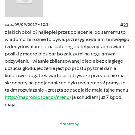
sob., 09/09/2017 - 10:14
#21
z jakich okolic? najlepiej przez polecenie, bo samemu to
wiadomo ze różnie to bywa. ja zrezygnowalam ze swojego
i zdecydowalam sie na catering dietetyczny. zamawiam
posilki z macro bios bar bo zalezy mi na regularnym
odzywianiu i wlasnie zbilansowanej diecie bez ciaglego
uczucia glodu. jedzenie jest po prostu pyszne! dania
kolorowe, bogate w wartosci odzywcze przez co nie ma
sie ochoty na podjadanie co bylo moja zmora! pomysl o
takim rozwiazanie - zreszta zobacz jakie maja fajne menu
http://macrobiosbar.pl/menu/
ja schudlam juz 7 kg od
maja
Góra strony