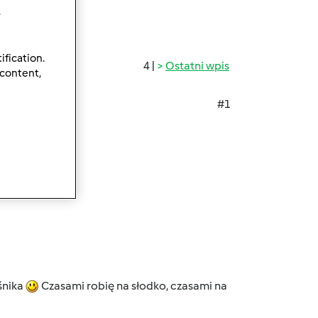
.
ification.
4 |
Ostatni wpis
 content,
#1
Czyli:
śnika
Czasami robię na słodko, czasami na