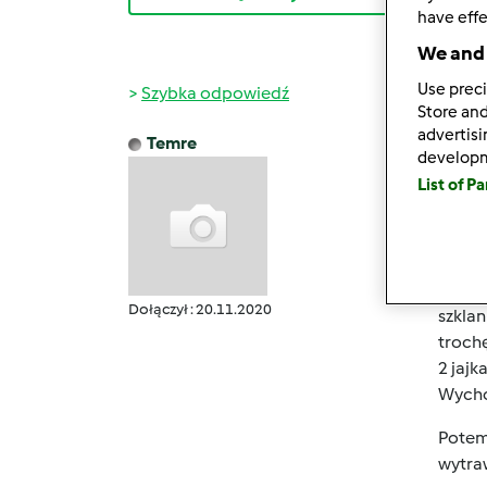
have effe
We and 
Use preci
Szybka odpowiedź
Store and
advertis
Temre
develop
pon., 
Sporo 
List of P
https:
Aczkol
szkla
szkla
Dołączył : 20.11.2020
szkla
trochę
2 jajk
Wychod
Potem
wytra