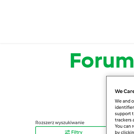
Przejdź do treści
Foru
We Care
We and 
identifie
support t
trackers 
Rozszerz wyszukiwanie
Sortuj
You can r
Filtry
Najn
by clicki