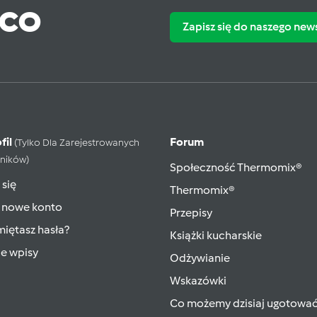
ąco
Zapisz się do naszego new
fil
Forum
(tylko Dla Zarejestrowanych
ników)
Społeczność Thermomix®
 się
Thermomix®
 nowe konto
Przepisy
iętasz hasła?
Książki kucharskie
ie wpisy
Odżywianie
Wskazówki
Co możemy dzisiaj ugotowa