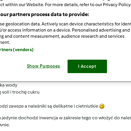
ct within our Website. For more details, refer to our Privacy Policy
our partners process data to provide:
se geolocation data. Actively scan device characteristics for ident
/or access information on a device. Personalised advertising and
ing and content measurement, audience research and services
ment.
03/06/2023 - 06:34
dobrych propozycji na naleśniki jest na tej stronie:
artners (vendors)
//kulinarnypodryw.pl/
wiek przyznam, ze sama najbardizej lubię w wersji tradycyjnej
Show Purposes
I Accept
nka mąki
nka mleka
nka wody
 soli i trochę cukru
a
zi zawsze a naleśniki są delikatne i cietniutkie
 jedynie dochodzi inwencja w zakresie tego co włożyć do nale
wnie.