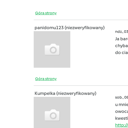
Góra strony
panidomu123 (niezweryfikowany)
ndz., 0
Ja bar
chyba 
do cia
Góra strony
Kumpelka (niezweryfikowany)
sob., 0
u mnie
owocam
kwesti
http:/