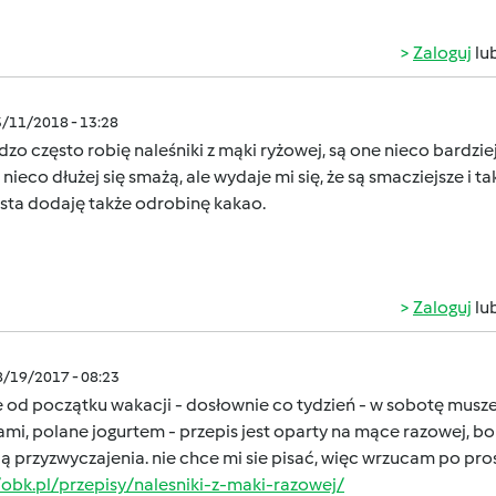
Zaloguj
lu
3/11/2018 - 13:28
dzo często robię naleśniki z mąki ryżowej, są one nieco bardziej
nieco dłużej się smażą, ale wydaje mi się, że są smacziejsze i ta
sta dodaję także odrobinę kakao.
Zaloguj
lu
8/19/2017 - 08:23
 od początku wakacji - dosłownie co tydzień - w sobotę musze
i, polane jogurtem - przepis jest oparty na mące razowej, bo 
ą przyzwyczajenia. nie chce mi sie pisać, więc wrzucam po pro
/obk.pl/przepisy/nalesniki-z-maki-razowej/