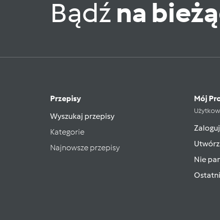
Bądź
na bież
Przepisy
Mój Pro
Użytkow
Wyszukaj przepisy
Zaloguj
Kategorie
Utwórz
Najnowsze przepisy
Nie pam
Ostatn