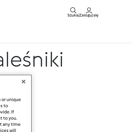
Szukaj
Zaloguj się
aleśniki
a or unique
es to
ide. If
t to you.
t any time
ces will