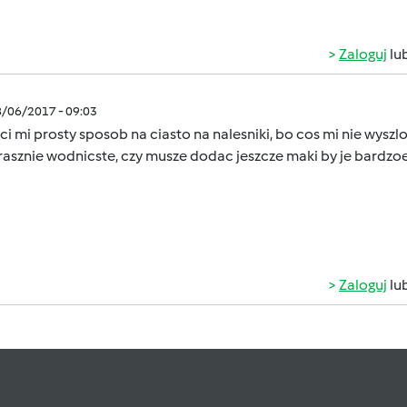
Zaloguj
lu
8/06/2017 - 09:03
ci mi prosty sposob na ciasto na nalesniki, bo cos mi nie wyszlo, 
trasznie wodnicste, czy musze dodac jeszcze maki by je bardzoe
Zaloguj
lu