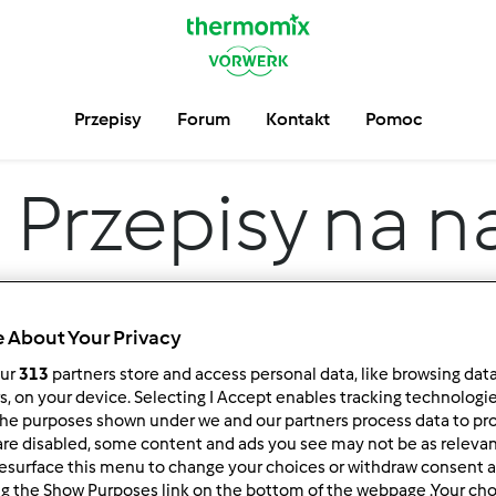
Przepisy
Forum
Kontakt
Pomoc
m
Przepisy na n
 About Your Privacy
our
313
partners store and access personal data, like browsing dat
rs, on your device. Selecting I Accept enables tracking technologi
he purposes shown under we and our partners process data to prov
are disabled, some content and ads you see may not be as relevan
 po:
Wyników na stronę:
esurface this menu to change your choices or withdraw consent a
owsze wyniki
10
ng the Show Purposes link on the bottom of the webpage .Your choi