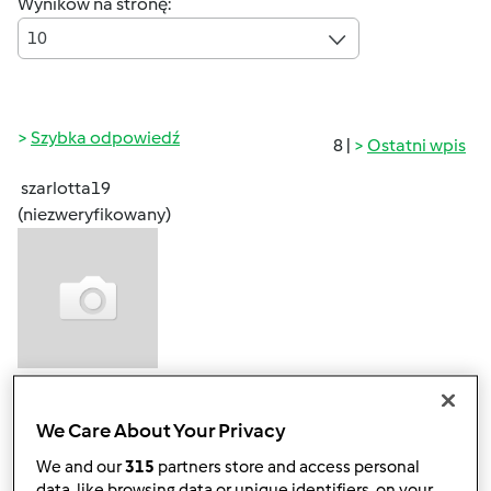
Wyników na stronę:
10
Szybka odpowiedź
8 |
Ostatni wpis
szarlotta19
(niezweryfikowany)
ndz., 03/15/2020 - 08:57
#1
Witajcie!
We Care About Your Privacy
__________________
We and our
315
partners store and access personal
Member XXL
data, like browsing data or unique identifiers, on your