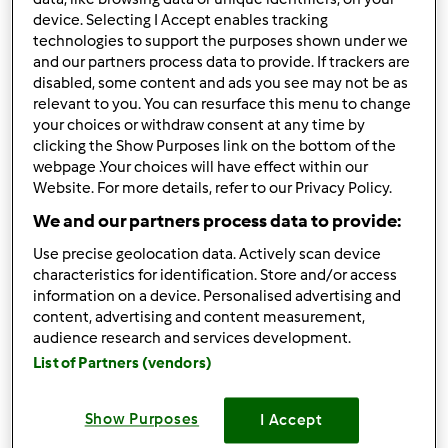
device. Selecting I Accept enables tracking
technologies to support the purposes shown under we
Góra strony
and our partners process data to provide. If trackers are
disabled, some content and ads you see may not be as
Zaloguj
lub
zarejestruj się
aby dodawać
relevant to you. You can resurface this menu to change
your choices or withdraw consent at any time by
komentarze
clicking the Show Purposes link on the bottom of the
webpage .Your choices will have effect within our
Erni2504
Dołączył : 20.09.2016
Website. For more details, refer to our Privacy Policy.
We and our partners process data to provide:
Use precise geolocation data. Actively scan device
characteristics for identification. Store and/or access
wt., 09/20/2016 - 14:36
#2
information on a device. Personalised advertising and
Hejo,
content, advertising and content measurement,
audience research and services development.
jestem uzytkownikiem TM5 od kilku miesięcy. Zazwyczaj
List of Partners (vendors)
moja pani go męczyła. Od jakiegoś czasu ja przejąłem
pałeczke i powiem Wam, że spodobało się
Uwielbiam
Show Purposes
I Accept
zabawę z TM, gdyż to mnie odstresowuje i pozwala mi na