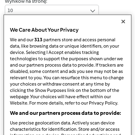
Wyników na stronę:
10
We Care About Your Privacy
Szybka odpowiedź
4 |
Ostatni wpis
We and our
313
partners store and access personal
data, like browsing data or unique identifiers, on your
fungii (niezweryfikowany)
device. Selecting I Accept enables tracking
technologies to support the purposes shown under we
and our partners process data to provide. If trackers are
disabled, some content and ads you see may not be as
relevant to you. You can resurface this menu to change
your choices or withdraw consent at any time by
clicking the Show Purposes link on the bottom of the
webpage .Your choices will have effect within our
pt., 03/13/2020 - 08:10
#1
Website. For more details, refer to our Privacy Policy.
Hejka kochani!
We and our partners process data to provide:
----------------------
Use precise geolocation data. Actively scan device
Fungalor Premium Plus
characteristics for identification. Store and/or access