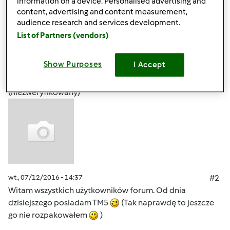
information on a device. Personalised advertising and
content, advertising and content measurement,
Góra strony
audience research and services development.
List of Partners (vendors)
Zaloguj
lub
zarejestruj się
aby dodawać
komentarze
Show Purposes
I Accept
Anonim
(niezweryfikowany)
wt., 07/12/2016 - 14:37
#2
Witam wszystkich użytkowników forum. Od dnia
dzisiejszego posiadam TM5
(Tak naprawdę to jeszcze
go nie rozpakowałem
)