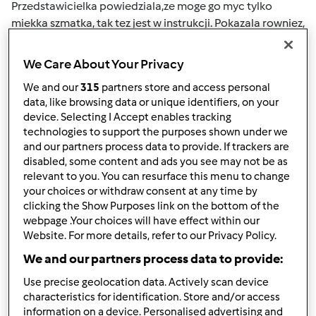
Przedstawicielka powiedziala,ze moge go myc tylko
miekka szmatka, tak tez jest w instrukcji. Pokazala rowniez,
ze mozna wlac wode do naczynia, wlaczac obroty turbo,
badz wsteczne i urzadzenie sie samo wymyje. mozna je tez
We Care About Your Privacy
myc w zmywarce, ale jak to zmywarka, troche niszczy w
We and our
315
partners store and access personal
perspektywie czasu.
data, like browsing data or unique identifiers, on your
device. Selecting I Accept enables tracking
Robilam zupe z soczewicy i marchewki, urzadzenie sie
technologies to support the purposes shown under we
troche pofarbowalo i nadal zupa pachnie, choc zapach
and our partners process data to provide. If trackers are
nie przechodzi na inne potrawy - przyuszczam,ze zmyje
disabled, some content and ads you see may not be as
sie w trakcie, zarowno przebarwienie jak i zapach. Jednak
relevant to you. You can resurface this menu to change
same plukanie urzadzenia woda i plynem, czesto nie daje
your choices or withdraw consent at any time by
rezultatu, np. po budyniu jaglanym lub ciescie
clicking the Show Purposes link on the bottom of the
chlebowym... rozkrecam wtedy wszystko i myje szmatka..
webpage .Your choices will have effect within our
Website. For more details, refer to our Privacy Policy.
Ale trudno sie domywa.. Czytalam rozna watki na forum,
ale moze macie jeszcze jakies sprawdzone patenty na
We and our partners process data to provide:
mycie? Czyszczenie nozy z bardziej klejacych rzeczy
Use precise geolocation data. Actively scan device
(owsianka, ciasto itp.)?
characteristics for identification. Store and/or access
information on a device. Personalised advertising and