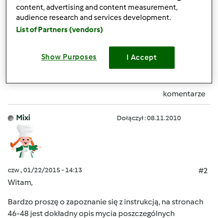
Rozkrecacie naczynie czesto? bo tez si eobawiam, ze w
content, advertising and content measurement,
koncu sie rozluzni ta podkladka od dzbanka... no i czy
audience research and services development.
rzeczywiscie uzywacie tylko miekkiej sciereczki?
List of Partners (vendors)
Góra strony
Show Purposes
I Accept
Zaloguj
lub
zarejestruj się
aby dodawać
komentarze
Mixi
Dołączył : 08.11.2010
czw., 01/22/2015 - 14:13
#2
Witam,
Bardzo proszę o zapoznanie się z instrukcją, na stronach
46-48 jest dokładny opis mycia poszczególnych