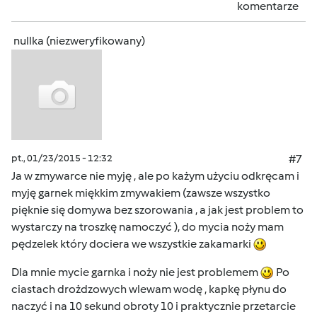
komentarze
nullka (niezweryfikowany)
pt., 01/23/2015 - 12:32
#7
Ja w zmywarce nie myję , ale po każym użyciu odkręcam i
myję garnek miękkim zmywakiem (zawsze wszystko
pięknie się domywa bez szorowania , a jak jest problem to
wystarczy na troszkę namoczyć ), do mycia noży mam
pędzelek który dociera we wszystkie zakamarki
Dla mnie mycie garnka i noży nie jest problemem
Po
ciastach drożdzowych wlewam wodę , kapkę płynu do
naczyć i na 10 sekund obroty 10 i praktycznie przetarcie