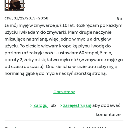
czw., 01/22/2015 - 20:58
#5
Ja mój myję w zmywarce już 10 lat. Rozkręcam po każdym
użyciu i wkładam do zmywarki. Mam drugie naczynie
miksujące na zmianę, więc jedno w myciu a drugie w
użyciu. Po cieście wlewam kropelkę płynu i wodę do
poziomu aż zakryje noże - ustawiam 60 stopni, 5 min,
obroty 2, żeby mi się łatwo myło nóż (w zmywarce myję go
od czasu do czasu). Dno kielicha w razie potrzeby myję
normalną gąbką do mycia naczyń szorstką stroną.
Góra strony
Zaloguj
lub
zarejestruj się
aby dodawać
komentarze