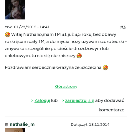
czw., 01/22/2015 - 14:41
#3
Witaj Nathalio,mam TM 31 już 3,5 roku, bez obawy
rozkręcam cały TM, a do mycia noży używam szczoteczki -
zmywaka szczególnie po cieście drożdżowym lub
chlebowym, tu nic się nie zniszczy
Pozdrawiam serdecznie Grażyna ze Szczecina
Góra strony
Zaloguj
lub
zarejestruj się
aby dodawać
komentarze
nathalie_m
Dołączył : 18.11.2014