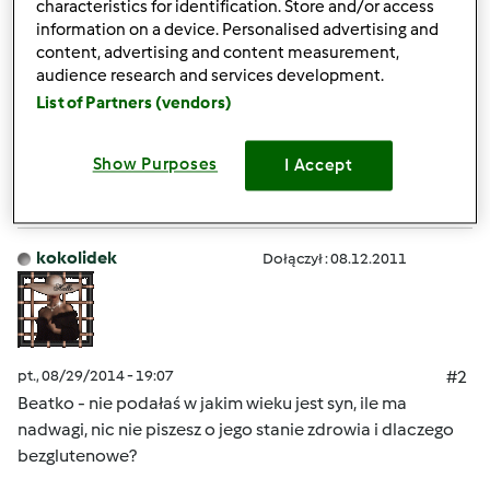
przepisy na potrawy bezglutenowe dla dzieci
characteristics for identification. Store and/or access
information on a device. Personalised advertising and
content, advertising and content measurement,
audience research and services development.
List of Partners (vendors)
Góra strony
Show Purposes
I Accept
Zaloguj
lub
zarejestruj się
aby dodawać
komentarze
kokolidek
Dołączył : 08.12.2011
pt., 08/29/2014 - 19:07
#2
Beatko - nie podałaś w jakim wieku jest syn, ile ma
nadwagi, nic nie piszesz o jego stanie zdrowia i dlaczego
bezglutenowe?