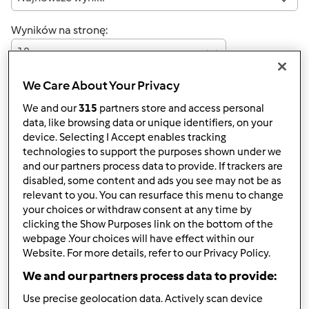
Wyników na stronę:
10
We Care About Your Privacy
We and our
315
partners store and access personal
Szybka odpowiedź
4 |
Ostatni wpis
data, like browsing data or unique identifiers, on your
device. Selecting I Accept enables tracking
beata 66
technologies to support the purposes shown under we
(niezweryfikowany)
and our partners process data to provide. If trackers are
disabled, some content and ads you see may not be as
relevant to you. You can resurface this menu to change
your choices or withdraw consent at any time by
clicking the Show Purposes link on the bottom of the
webpage .Your choices will have effect within our
Website. For more details, refer to our Privacy Policy.
We and our partners process data to provide:
pt., 08/29/2014 - 11:49
#1
mój syn ma nadwagę może ktoś poleci mi zdrowe
Use precise geolocation data. Actively scan device