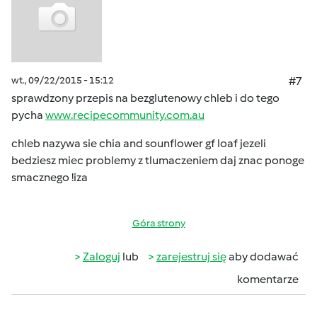
wt., 09/22/2015 - 15:12
#7
sprawdzony przepis na bezglutenowy chleb i do tego
pycha
www.recipecommunity.com.au
chleb nazywa sie chia and sounflower gf loaf jezeli
bedziesz miec problemy z tlumaczeniem daj znac ponoge
smacznego !iza
Góra strony
Zaloguj
lub
zarejestruj się
aby dodawać
komentarze