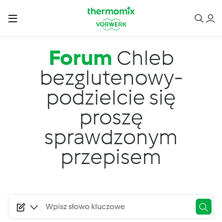
Przejdź do treści
Forum
Chleb
bezglutenowy-
podzielcie się
proszę
sprawdzonym
przepisem