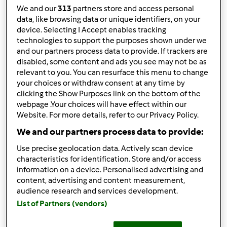
We and our
313
partners store and access personal
data, like browsing data or unique identifiers, on your
device. Selecting I Accept enables tracking
technologies to support the purposes shown under we
and our partners process data to provide. If trackers are
wt., 03/04/2014 - 11:39
#1
disabled, some content and ads you see may not be as
Poszukuję sprawdzonego przepisu na chleb
relevant to you. You can resurface this menu to change
bezglutenowy.
your choices or withdraw consent at any time by
clicking the Show Purposes link on the bottom of the
Interesuje mnie taki zrobiony z naturalnych mąk
webpage .Your choices will have effect within our
bezglutenowych ( gryki, prosa, ryżu, amarantusa, owsa,
Website. For more details, refer to our Privacy Policy.
kukurydzy....) a nie gotowej mieszanki kupnej pełnej
We and our partners process data to provide:
niepotrzebnych dodatków. Skoro mam Th. to przecież
Use precise geolocation data. Actively scan device
sama mogę uzyskać mąkę bezglutenową mieląc ryż, kaszę
characteristics for identification. Store and/or access
jaglaną itp.
information on a device. Personalised advertising and
content, advertising and content measurement,
Będę wdzięczna za pomoc
audience research and services development.
List of Partners (vendors)
Ktoś już taki robił?