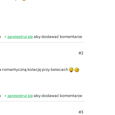
b
zarejestruj się
aby dodawać komentarze
#2
na romantyczną kolację przy świecach
b
zarejestruj się
aby dodawać komentarze
#3