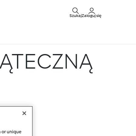
Szukaj
Zaloguj się
IĄTECZNĄ
a or unique