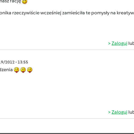
masz rację
onika rzeczywiście wcześniej zamieściła te pomysły na kreaty
Zaloguj
lu
/19/2012 - 13:55
jedzenia
Zaloguj
lu