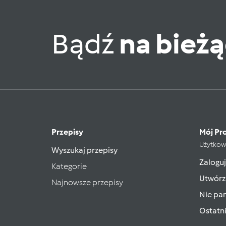
Bądź
na bież
Przepisy
Mój Pro
Użytkow
Wyszukaj przepisy
Zaloguj
Kategorie
Utwórz
Najnowsze przepisy
Nie pam
Ostatn