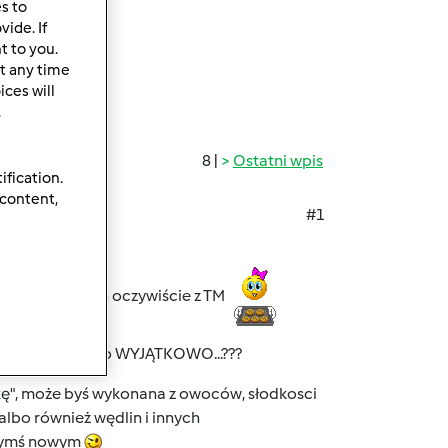
es to
ide. If
t to you.
t any time
ces will
.
8 |
Ostatni wpis
ification.
 content,
#1
 świątecznych oczywiście z TM
swięta, aby było WYJĄTKOWO...???
ę", może byś wykonana z owoców, słodkosci
albo również wędlin i innych
czymś nowym