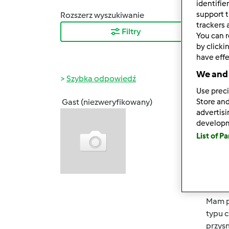
identifie
support t
Rozszerz wyszukiwanie
Sortuj
trackers 
Filtry
Najn
You can r
by clicki
have effe
We and 
Szybka odpowiedź
Use preci
Store and
Gast (niezweryfikowany)
śr., 12
advertis
Witam
develop
List of P
Zapra
Co ro
Mam p
typu c
przys