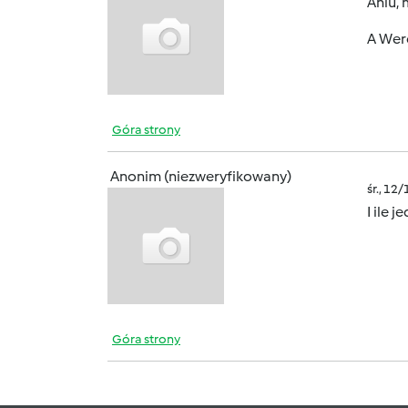
Aniu, 
A Wer
Góra strony
Anonim (niezweryfikowany)
śr., 12
I ile 
Góra strony