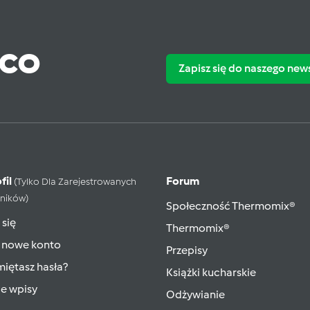
ąco
Zapisz się do naszego new
fil
Forum
(tylko Dla Zarejestrowanych
ników)
Społeczność Thermomix®
 się
Thermomix®
 nowe konto
Przepisy
iętasz hasła?
Książki kucharskie
ie wpisy
Odżywianie