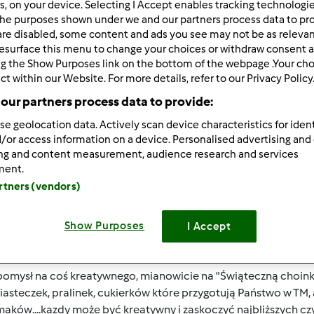
rs, on your device. Selecting I Accept enables tracking technologi
he purposes shown under we and our partners process data to prov
 po:
Wyników na stronę:
are disabled, some content and ads you see may not be as relevan
owsze wyniki
10
esurface this menu to change your choices or withdraw consent a
ng the Show Purposes link on the bottom of the webpage .Your choi
ct within our Website. For more details, refer to our Privacy Policy
our partners process data to provide:
se geolocation data. Actively scan device characteristics for ident
/or access information on a device. Personalised advertising and
/19/2012 - 11:12
ing and content measurement, audience research and services
 wszystkich
ment.
artners (vendors)
szam wszystkich zainteresowanych do domowych przygotowań
Show Purposes
I Accept
ku zastanawiamy się co przygotować takiego na nadchodzące 
omysł na coś kreatywnego, mianowicie na "Świąteczną choink
iasteczek, pralinek, cukierków które przygotują Państwo w TM, 
maków....kazdy może być kreatywny i zaskoczyć najbliższych 