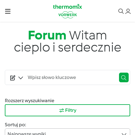
Przejdź do treści
Forum
Witam
cieplo i serdecznie
Rozszerz wyszukiwanie
Filtry
Sortuj po:
Najnowsze wyniki