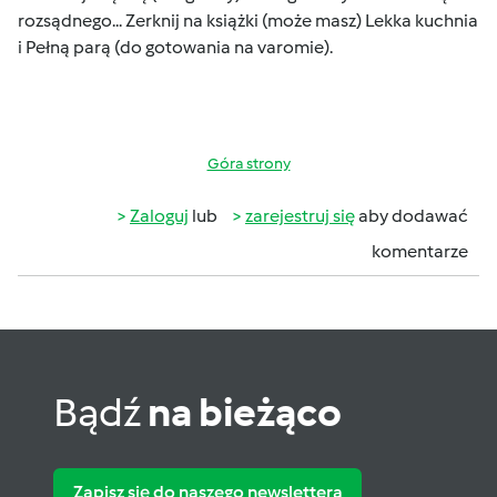
rozsądnego... Zerknij na książki (może masz) Lekka kuchnia
i Pełną parą (do gotowania na varomie).
Góra strony
Zaloguj
lub
zarejestruj się
aby dodawać
komentarze
Bądź
na bieżąco
Zapisz się do naszego newslettera