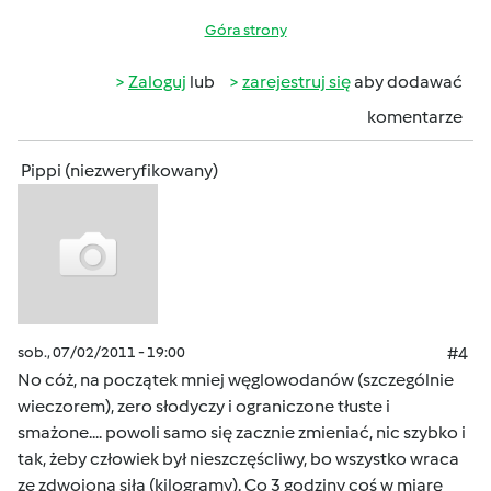
Góra strony
Zaloguj
lub
zarejestruj się
aby dodawać
komentarze
Pippi (niezweryfikowany)
sob., 07/02/2011 - 19:00
#4
No cóż, na początek mniej węglowodanów (szczególnie
wieczorem), zero słodyczy i ograniczone tłuste i
smażone.... powoli samo się zacznie zmieniać, nic szybko i
tak, żeby człowiek był nieszczęścliwy, bo wszystko wraca
ze zdwojoną siłą (kilogramy). Co 3 godziny coś w miarę