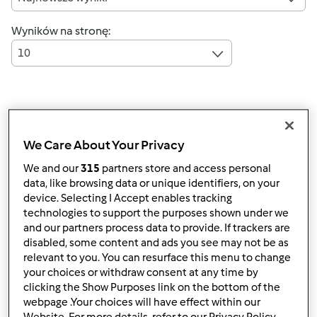
Wyników na stronę:
10
Szybka odpowiedź
4 |
Ostatni wpis
We Care About Your Privacy
amasiak
(niezweryfikowany)
We and our
315
partners store and access personal
data, like browsing data or unique identifiers, on your
device. Selecting I Accept enables tracking
technologies to support the purposes shown under we
and our partners process data to provide. If trackers are
disabled, some content and ads you see may not be as
relevant to you. You can resurface this menu to change
your choices or withdraw consent at any time by
śr., 03/04/2020 - 13:28
#1
clicking the Show Purposes link on the bottom of the
Hej Kochani!
webpage .Your choices will have effect within our