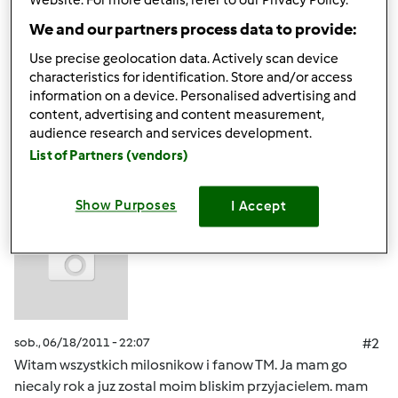
Website. For more details, refer to our Privacy Policy.
__________________________
Ostelife Premium Plus
We and our partners process data to provide:
Use precise geolocation data. Actively scan device
characteristics for identification. Store and/or access
Góra strony
information on a device. Personalised advertising and
content, advertising and content measurement,
Zaloguj
lub
zarejestruj się
aby dodawać
audience research and services development.
komentarze
List of Partners (vendors)
Gast (niezweryfikowany)
Show Purposes
I Accept
sob., 06/18/2011 - 22:07
#2
Witam wszystkich milosnikow i fanow TM. Ja mam go
niecaly rok a juz zostal moim bliskim przyjacielem. mam