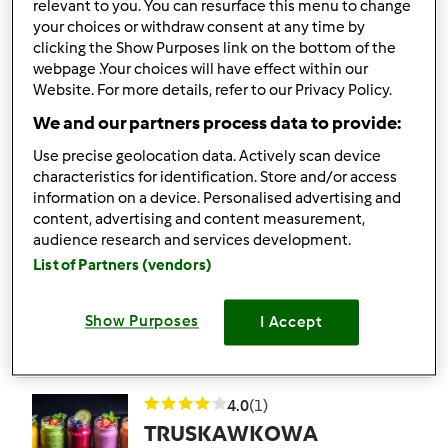
RESPO Pudding chia a
relevant to you. You can resurface this menu to change
your choices or withdraw consent at any time by
la Oreo
clicking the Show Purposes link on the bottom of the
przez
Peatrica
webpage .Your choices will have effect within our
Website. For more details, refer to our Privacy Policy.
We and our partners process data to provide:
0
0
Łatwy
1
2min
Use precise geolocation data. Actively scan device
characteristics for identification. Store and/or access
4.7
(3)
information on a device. Personalised advertising and
Sycące smoothie
content, advertising and content measurement,
audience research and services development.
marchewkowo-
List of Partners (vendors)
owsiane
przez
Peatrica
Show Purposes
I Accept
0
3
Łatwy
1
5min
4.0
(1)
TRUSKAWKOWA