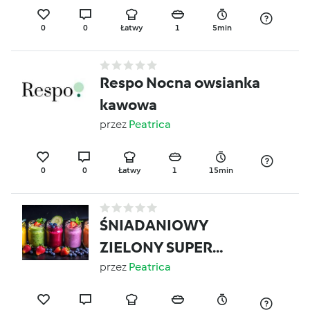
0
0
Łatwy
1
5min
Respo Nocna owsianka
kawowa
przez
Peatrica
0
0
Łatwy
1
15min
ŚNIADANIOWY
ZIELONY SUPER
SMOOTHIE
przez
Peatrica