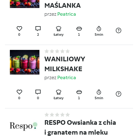
MAŚLANKA
przez
Peatrica
0
2
Łatwy
1
5min
WANILIOWY
MILKSHAKE
przez
Peatrica
0
0
Łatwy
1
5min
RESPO Owsianka z chia
i granatem na mleku