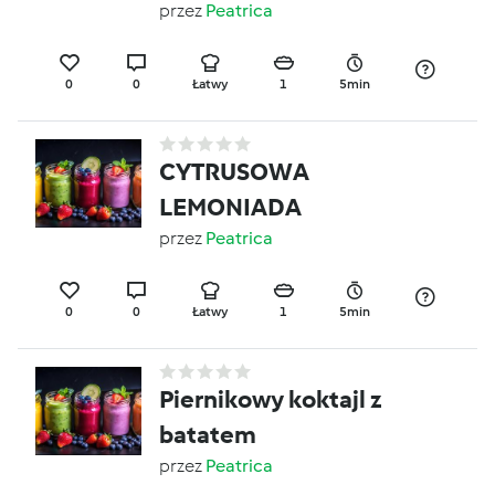
przez
Peatrica
0
0
Łatwy
1
5min
CYTRUSOWA
LEMONIADA
przez
Peatrica
0
0
Łatwy
1
5min
Piernikowy koktajl z
batatem
przez
Peatrica