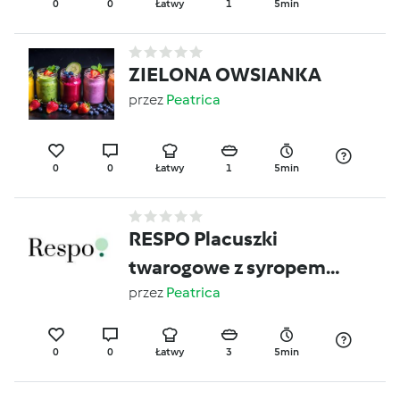
0
0
Łatwy
1
5min
ZIELONA OWSIANKA
przez
Peatrica
0
0
Łatwy
1
5min
RESPO Placuszki
twarogowe z syropem
klonowym i owocam
przez
Peatrica
0
0
Łatwy
3
5min