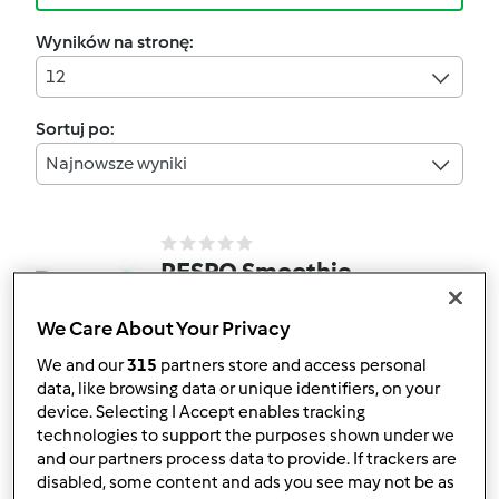
Wyników na stronę:
12
Sortuj po:
Najnowsze wyniki
RESPO Smoothie
wiśnia-porzeczki-
We Care About Your Privacy
banan-daktyle
przez
Peatrica
We and our
315
partners store and access personal
data, like browsing data or unique identifiers, on your
device. Selecting I Accept enables tracking
0
0
Łatwy
1
2min
technologies to support the purposes shown under we
and our partners process data to provide. If trackers are
disabled, some content and ads you see may not be as