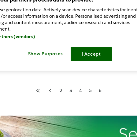
se geolocation data. Actively scan device characteristics for ident
/or access information on a device. Personalised advertising and
ing and content measurement, audience research and services
63
wyniki dla:
kurczak
ment.
artners (vendors)
ków na stronę:
Sortuj po:
Show Purposes
I Accept
Najnowsze wyniki
2
3
4
5
6