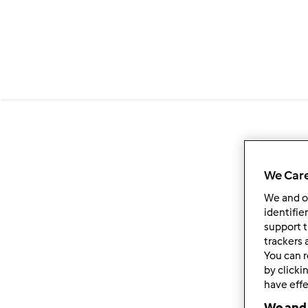
We Care
We and 
identifie
support t
trackers 
You can r
by clicki
have effe
We and 