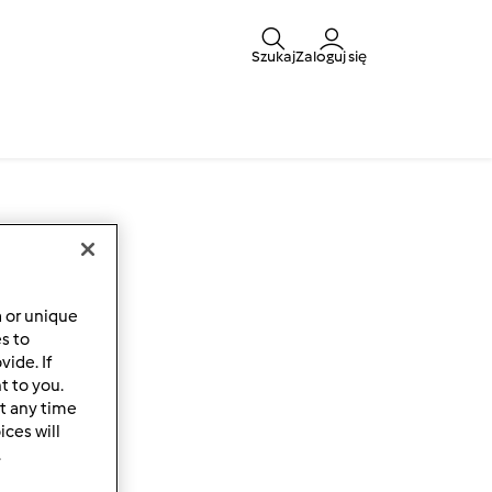
Szukaj
Zaloguj się
a or unique
es to
ide. If
t to you.
t any time
ces will
.