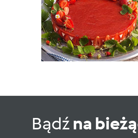
Bądź
na bież