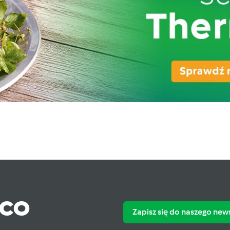
ąco
Zapisz się do naszego new