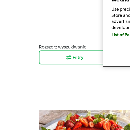
Use preci
Store and
advertis
develop
List of P
Rozszerz wyszukiwanie
Wyni
Filtry
12