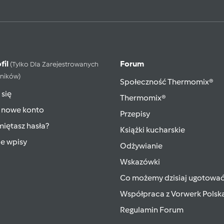
fil
Forum
(tylko Dla Zarejestrowanych
ników)
Społeczność Thermomix®
 się
Thermomix®
 nowe konto
Przepisy
iętasz hasła?
Książki kucharskie
ie wpisy
Odżywianie
Wskazówki
Co możemy dzisiaj ugotowa
Współpraca z Vorwerk Polsk
Regulamin Forum