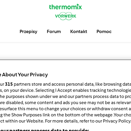
Przepisy
Forum
Kontakt
Pomoc
Wyszukaj
 About Your Privacy
Przepisy
our
315
partners store and access personal data, like browsing dat
rs, on your device. Selecting I Accept enables tracking technologi
he purposes shown under we and our partners process data to prov
are disabled, some content and ads you see may not be as relevan
esurface this menu to change your choices or withdraw consent a
Znajdź więcej niż
9.000
przepisów na Thermomix ®.
ng the Show Purposes link on the bottom of the webpage .Your choi
ct within our Website. For more details, refer to our Privacy Policy
our partners process data to provide: