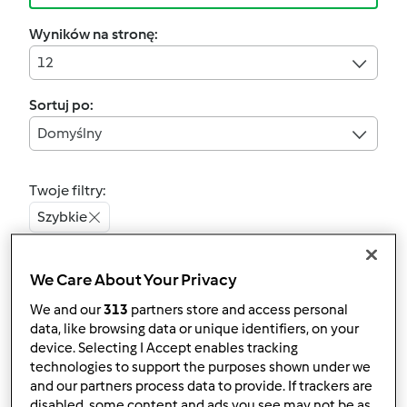
Wyników na stronę:
12
Sortuj po:
Domyślny
Twoje filtry:
Szybkie
Wyczyść
We Care About Your Privacy
We and our
313
partners store and access personal
4.8
(30)
data, like browsing data or unique identifiers, on your
Krem czekoladowy
device. Selecting I Accept enables tracking
technologies to support the purposes shown under we
(Nutella) bez grama
and our partners process data to provide. If trackers are
cukru
przez
Aria
disabled, some content and ads you see may not be as