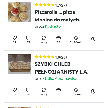
4.7
(27)
Pizzarolls ... pizza
idealna do małych
rączek :)
przez
Kaskasto
21
33
Łatwy
16
1h 20min
4.9
(26)
SZYBKI CHLEB
PEŁNOZIARNISTY L.A.
przez
Lidka Abramowicz
34
40
Łatwy
1
2h 30min