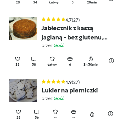
28
34
Łatwy
3
20min
4.7
(27)
Jabłecznik z kaszą
jaglaną - bez glutenu,
bez laktozy, bez jaj
przez
Gość
18
38
Łatwy
6
1h 30min
4.9
(27)
Lukier na pierniczki
przez
Gość
28
36
--
--