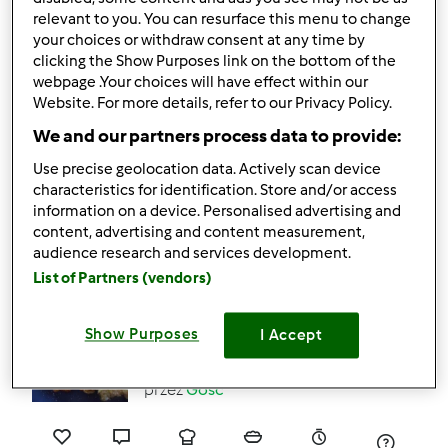
relevant to you. You can resurface this menu to change
your choices or withdraw consent at any time by
34
45
Łatwy
1
10min
clicking the Show Purposes link on the bottom of the
webpage .Your choices will have effect within our
Website. For more details, refer to our Privacy Policy.
4.6
(29)
We and our partners process data to provide:
Surówka z kapusty
Use precise geolocation data. Actively scan device
kiszonej
characteristics for identification. Store and/or access
przez
Gość
information on a device. Personalised advertising and
content, advertising and content measurement,
audience research and services development.
18
34
Łatwy
4
10min
List of Partners (vendors)
4.7
(29)
Show Purposes
I Accept
placki ziemniaczane
przez
Gość