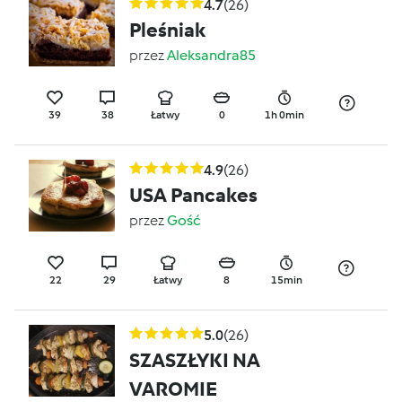
4.7
(26)
Pleśniak
przez
Aleksandra85
39
38
Łatwy
0
1h 0min
4.9
(26)
USA Pancakes
przez
Gość
22
29
Łatwy
8
15min
5.0
(26)
SZASZŁYKI NA
VAROMIE