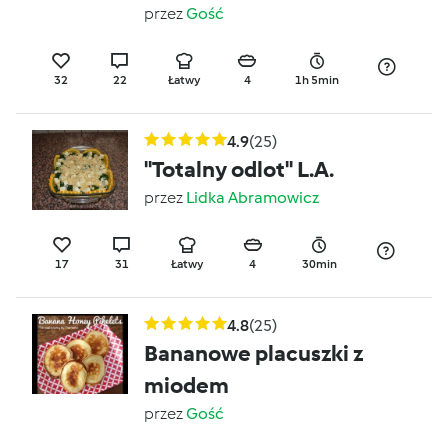
przez
Gość
32
22
Łatwy
4
1h 5min
4.9
(25)
''Totalny odlot'' L.A.
przez
Lidka Abramowicz
17
31
Łatwy
4
30min
4.8
(25)
Bananowe placuszki z
miodem
przez
Gość