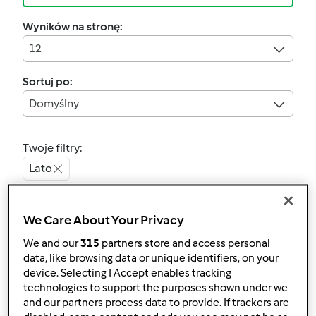
Wyników na stronę:
12
Sortuj po:
Domyślny
Twoje filtry:
Lato
Wyczyść
We Care About Your Privacy
We and our
315
partners store and access personal
4.7
(15)
data, like browsing data or unique identifiers, on your
Nalewka malinowa
device. Selecting I Accept enables tracking
przez
Gość
technologies to support the purposes shown under we
and our partners process data to provide. If trackers are