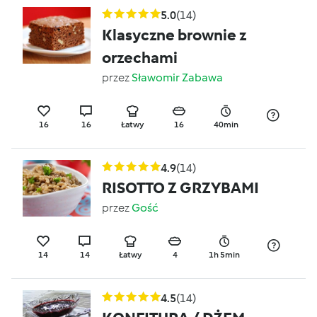
5.0
(14)
Klasyczne brownie z
orzechami
przez
Sławomir Zabawa
16
16
Łatwy
16
40min
4.9
(14)
RISOTTO Z GRZYBAMI
przez
Gość
14
14
Łatwy
4
1h 5min
4.5
(14)