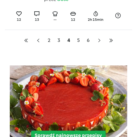
brownies
12
13
--
12
2h 15min
2
3
4
5
6