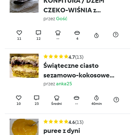
KONFITURA / DŻEM
CZEKO-WIŚNIA z
RUMEM
przez
Gość
11
12
--
4
4.7
(13)
Świąteczne ciasto
sezamowo-kokosowe
;o)
przez
anka25
10
23
Średni
--
40min
4.6
(13)
puree z dyni