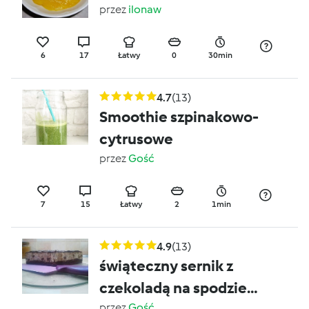
przez
ilonaw
6
17
Łatwy
0
30min
4.7
(13)
Smoothie szpinakowo-
cytrusowe
przez
Gość
7
15
Łatwy
2
1min
4.9
(13)
świąteczny sernik z
czekoladą na spodzie
przez
Gość