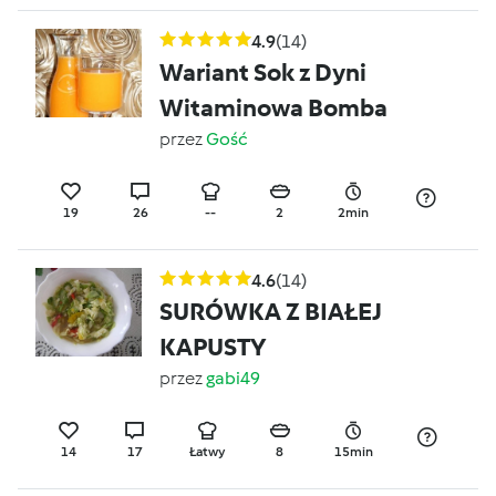
4.9
(14)
Wariant Sok z Dyni
Witaminowa Bomba
przez
Gość
19
26
--
2
2min
4.6
(14)
SURÓWKA Z BIAŁEJ
KAPUSTY
przez
gabi49
14
17
Łatwy
8
15min