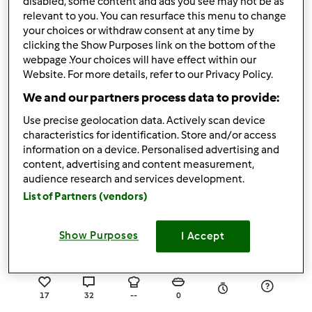
disabled, some content and ads you see may not be as
relevant to you. You can resurface this menu to change
23
26
Łatwy
0
your choices or withdraw consent at any time by
clicking the Show Purposes link on the bottom of the
4.7
(15)
webpage .Your choices will have effect within our
Website. For more details, refer to our Privacy Policy.
Ciasto jagodowe Ulki49
We and our partners process data to provide:
przez
Gość
Use precise geolocation data. Actively scan device
characteristics for identification. Store and/or access
11
19
--
24
45min
information on a device. Personalised advertising and
content, advertising and content measurement,
audience research and services development.
4.9
(14)
List of Partners (vendors)
Ciasto z truskawkami i
budyniem
Show Purposes
I Accept
przez
ilonaw
17
32
--
0