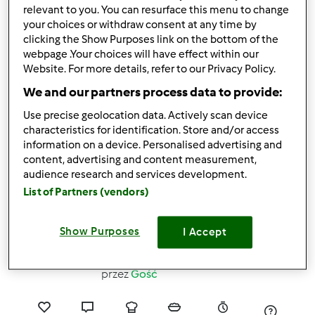
relevant to you. You can resurface this menu to change
your choices or withdraw consent at any time by
clicking the Show Purposes link on the bottom of the
12
13
--
12
2h 15min
webpage .Your choices will have effect within our
Website. For more details, refer to our Privacy Policy.
4.9
(12)
We and our partners process data to provide:
Jabłka z Ameryki
Use precise geolocation data. Actively scan device
przez
Gość
characteristics for identification. Store and/or access
information on a device. Personalised advertising and
content, advertising and content measurement,
15
20
Łatwy
12
1h 40min
audience research and services development.
List of Partners (vendors)
4.9
(12)
Babeczki nadziane
Show Purposes
I Accept
markizami
przez
Gość