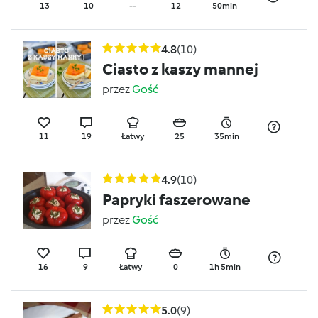
13
10
--
12
50min
4.8
(10)
Ciasto z kaszy mannej
przez
Gość
11
19
Łatwy
25
35min
4.9
(10)
Papryki faszerowane
przez
Gość
16
9
Łatwy
0
1h 5min
5.0
(9)