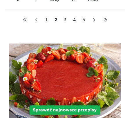
6
5
Łatwy
15
20min
1
2
3
4
5