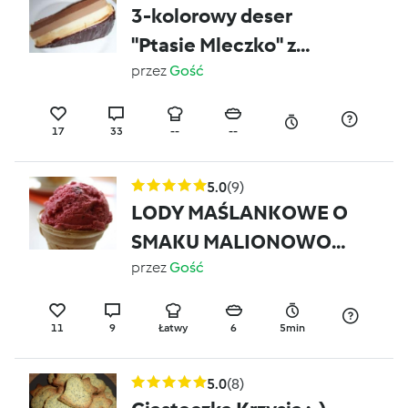
3-kolorowy deser
"Ptasie Mleczko" z
czekoladą
przez
Gość
17
33
--
--
5.0
(9)
LODY MAŚLANKOWE O
SMAKU MALIONOWO-
MANDARYNKOWYM
przez
Gość
11
9
Łatwy
6
5min
5.0
(8)