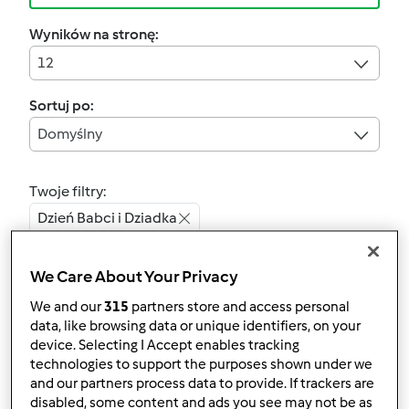
Wyników na stronę:
12
Sortuj po:
Domyślny
Twoje filtry:
Dzień Babci i Dziadka
Wyczyść
We Care About Your Privacy
We and our
315
partners store and access personal
4.9
(13)
data, like browsing data or unique identifiers, on your
świąteczny sernik z
device. Selecting I Accept enables tracking
technologies to support the purposes shown under we
czekoladą na spodzie
and our partners process data to provide. If trackers are
brownies
przez
Gość
disabled, some content and ads you see may not be as