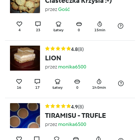
Ciasteczka Krzysia :-)
przez
Gość
4
23
Łatwy
0
15min
4.8
(8)
LION
przez
monika6500
16
17
Łatwy
0
1h 0min
4.9
(8)
TIRAMISU - TRUFLE
przez
monika6500