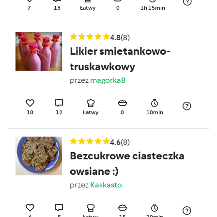
7
13
Łatwy
0
1h 15min
4.8
(8)
Likier smietankowo-
truskawkowy
przez
magorka8
18
12
Łatwy
0
10min
4.6
(8)
Bezcukrowe ciasteczka
owsiane :)
przez
Kaskasto