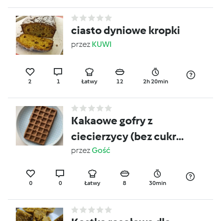
ciasto dyniowe kropki
przez
KUWI
2
1
Łatwy
12
2h 20min
Kakaowe gofry z
ciecierzycy (bez cukru,
BLW, rozszerzanie
przez
Gość
diety)
0
0
Łatwy
8
30min