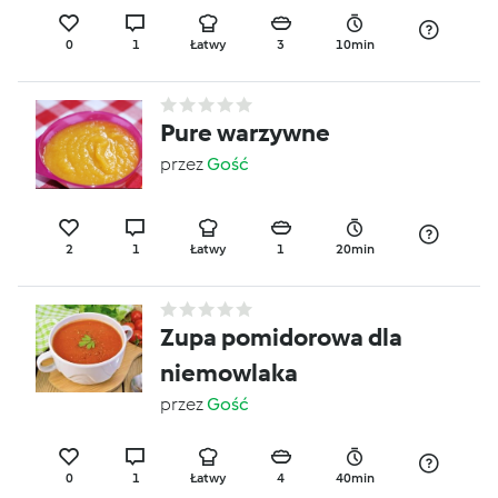
0
1
Łatwy
3
10min
Pure warzywne
przez
Gość
2
1
Łatwy
1
20min
Zupa pomidorowa dla
niemowlaka
przez
Gość
0
1
Łatwy
4
40min