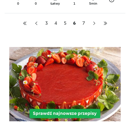
0
0
Łatwy
1
5min
3
4
5
6
7