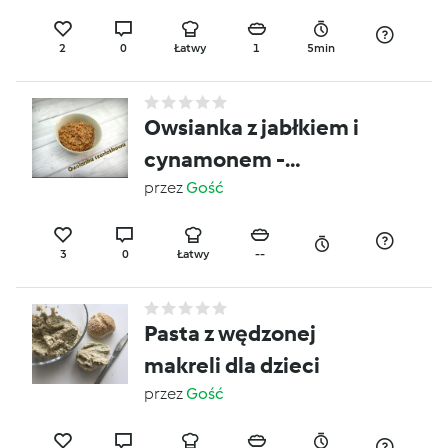
2
0
Łatwy
1
5min
Owsianka z jabłkiem i
cynamonem -
szarlotkowa
przez
Gość
3
0
Łatwy
--
Pasta z wędzonej
makreli dla dzieci
przez
Gość