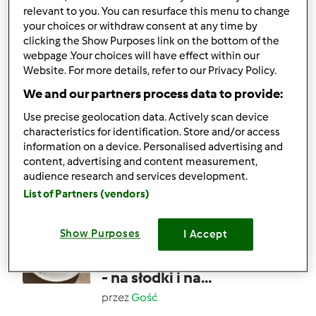
relevant to you. You can resurface this menu to change
(rozszerzanie diety /
your choices or withdraw consent at any time by
BLW )
1
0
Łatwy
5
45min
clicking the Show Purposes link on the bottom of the
webpage .Your choices will have effect within our
Website. For more details, refer to our Privacy Policy.
3.3
(3)
We and our partners process data to provide:
Bananowe Pancakes'y -
Use precise geolocation data. Actively scan device
bezglutenowe,
characteristics for identification. Store and/or access
bezcukrowe ... Pyszne :)
przez
Kaskasto
information on a device. Personalised advertising and
content, advertising and content measurement,
audience research and services development.
4
4
Łatwy
4
20min
List of Partners (vendors)
Show Purposes
I Accept
1.0
(1)
Wegańskie gofry z tofu
- na słodki i na
wytrawnie
przez
Gość