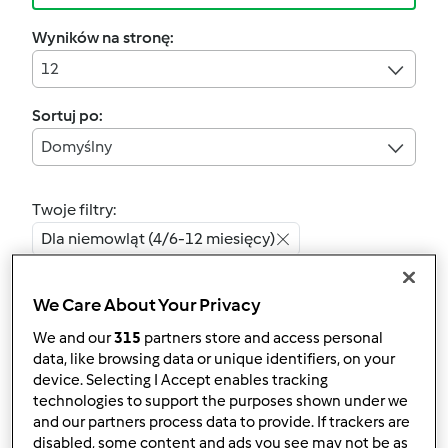
Wyników na stronę:
12
Sortuj po:
Domyślny
Twoje filtry:
Dla niemowląt (4/6-12 miesięcy)
Wyczyść
We Care About Your Privacy
We and our
315
partners store and access personal
4.0
(1)
data, like browsing data or unique identifiers, on your
Lekka zupa
device. Selecting I Accept enables tracking
technologies to support the purposes shown under we
ziemniaczano-
and our partners process data to provide. If trackers are
szpinakowa
przez
Gość
disabled, some content and ads you see may not be as