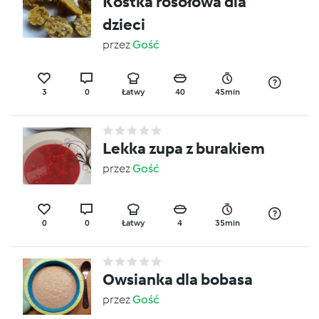
Kostka rosołowa dla
dzieci
przez
Gość
3
0
Łatwy
40
45min
Lekka zupa z burakiem
przez
Gość
0
0
Łatwy
4
35min
Owsianka dla bobasa
przez
Gość