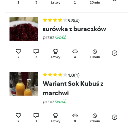
1
3
Łatwy
1
20min
3.8
(4)
surówka z buraczków
przez
Gość
7
3
Łatwy
4
10min
4.0
(4)
Wariant Sok Kubuś z
marchwi
przez
Gość
7
1
Łatwy
0
20min