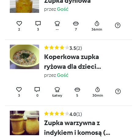
Zupka dyniowa
przez
Gość
2
3
--
7
36min
3.5
(2)
Koperkowa zupka
ryżowa dla dzieci
(rozszerzanie diety /
przez
Gość
BLW)
3
0
Łatwy
5
30min
4.0
(1)
Zupka warzywna z
indykiem i komosą (