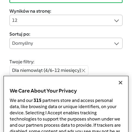
Wyników na stronę:
12
Sortuj po:
Domyślny
Twoje filtry:
Dla niemowląt (4/6-12 miesięcy)
Wyczyść
We Care About Your Privacy
We and our
315
partners store and access personal
4.4
(7)
data, like browsing data or unique identifiers, on your
Sycąca zupa
device. Selecting I Accept enables tracking
technologies to support the purposes shown under we
przez
Monia i Heniu
and our partners process data to provide. If trackers are
disabled, some content and ads you see may not be as