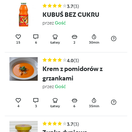
3.7
(3)
KUBUŚ BEZ CUKRU
przez
Gość
15
6
Łatwy
2
30min
4.0
(3)
Krem z pomidorów z
grzankami
przez
Gość
4
3
Łatwy
6
35min
3.7
(3)