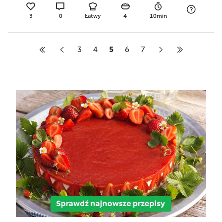
diety)
3
0
Łatwy
4
10min
3
4
5
6
7