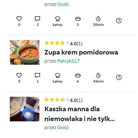
rozszerzanie diety /
przez
Gość
domowe słoiczki dla
dzieci)
0
2
Łatwy
3
30min
4.0
(1)
Zupa krem pomidorowa
przez
PatrykS17
0
1
Łatwy
6
43min
4.0
(1)
Kaszka manna dla
niemowlaka i nie tylko
(BLW / rozszerzanie
przez
Gość