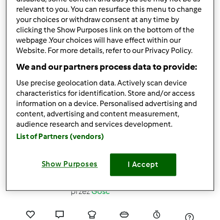
relevant to you. You can resurface this menu to change
7
8
Łatwy
6
1h 0min
your choices or withdraw consent at any time by
clicking the Show Purposes link on the bottom of the
webpage .Your choices will have effect within our
3.8
(6)
Website. For more details, refer to our Privacy Policy.
Jogurtowe placuszki
We and our partners process data to provide:
bananowe bez cukru (
Use precise geolocation data. Actively scan device
BLW / rozszerzanie
przez
Gość
characteristics for identification. Store and/or access
diety)
information on a device. Personalised advertising and
content, advertising and content measurement,
13
3
Łatwy
20
30min
audience research and services development.
List of Partners (vendors)
4.2
(5)
Czekoladowy omlet
Show Purposes
I Accept
bez ubijania (
rozszerzanie diety /
przez
Gość
BLW )