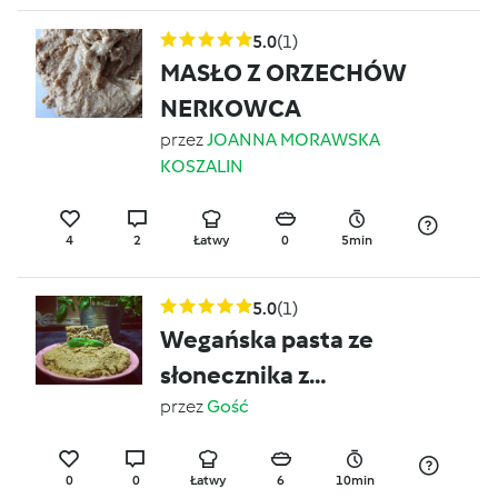
5.0
(1)
MASŁO Z ORZECHÓW
NERKOWCA
przez
JOANNA MORAWSKA
KOSZALIN
4
2
Łatwy
0
5min
5.0
(1)
Wegańska pasta ze
słonecznika z
suszonymi pomidorami
przez
Gość
0
0
Łatwy
6
10min