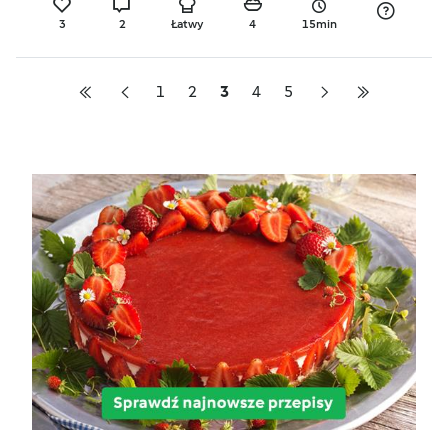
3
2
Łatwy
4
15min
1
2
3
4
5