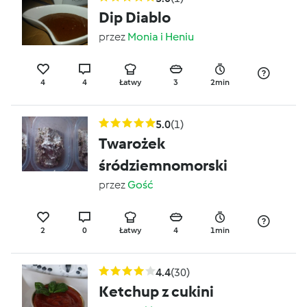
Dip Diablo
przez
Monia i Heniu
4
4
Łatwy
3
2min
5.0
(1)
Twarożek
śródziemnomorski
przez
Gość
2
0
Łatwy
4
1min
4.4
(30)
Ketchup z cukini