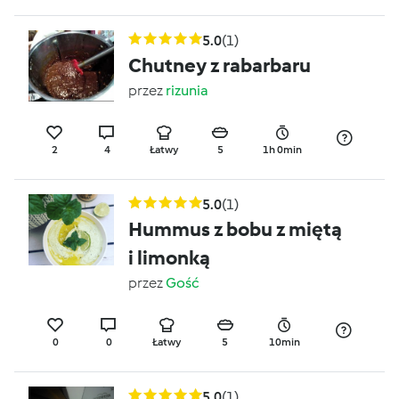
5.0
(1)
Chutney z rabarbaru
przez
rizunia
2
4
Łatwy
5
1h 0min
5.0
(1)
Hummus z bobu z miętą
i limonką
przez
Gość
0
0
Łatwy
5
10min
5.0
(1)