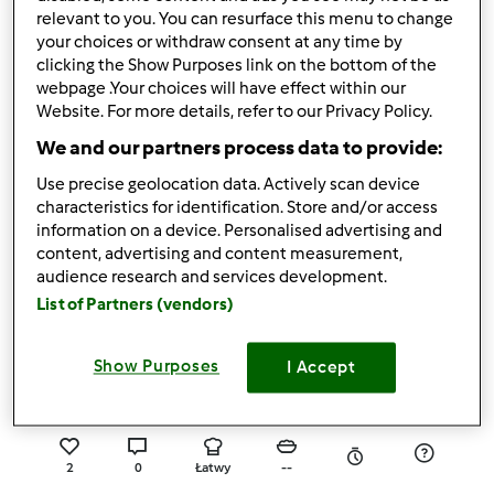
relevant to you. You can resurface this menu to change
0
1
Łatwy
4
1h 0min
your choices or withdraw consent at any time by
clicking the Show Purposes link on the bottom of the
webpage .Your choices will have effect within our
5.0
(1)
Website. For more details, refer to our Privacy Policy.
Pesto szpinakowe (BLW
We and our partners process data to provide:
/ rozszerzanie diety)
Use precise geolocation data. Actively scan device
przez
Gość
characteristics for identification. Store and/or access
information on a device. Personalised advertising and
content, advertising and content measurement,
0
0
Łatwy
5
15min
audience research and services development.
List of Partners (vendors)
5.0
(1)
Pesto z bazylii
Show Purposes
I Accept
przez
Gość
2
0
Łatwy
--