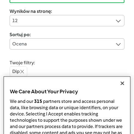
Wyników na stronę:
12
Sortuj po:
Ocena
Twoje filtry:
Dip
Wyczyść
We Care About Your Privacy
We and our
315
partners store and access personal
5.0
(1)
data, like browsing data or unique identifiers, on your
Pikantne porzeczki
device. Selecting I Accept enables tracking
technologies to support the purposes shown under we
przez
Gość
and our partners process data to provide. If trackers are
disabled, some content and ads you see may not be as