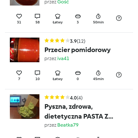
przez
Gość
31
58
Łatwy
3
50min
3.9
(12)
Przecier pomidorowy
przez
iva41
7
10
Łatwy
0
45min
4.0
(4)
Pyszna, zdrowa,
dietetyczna PASTA Z
AWOKADO
przez
Beatka79