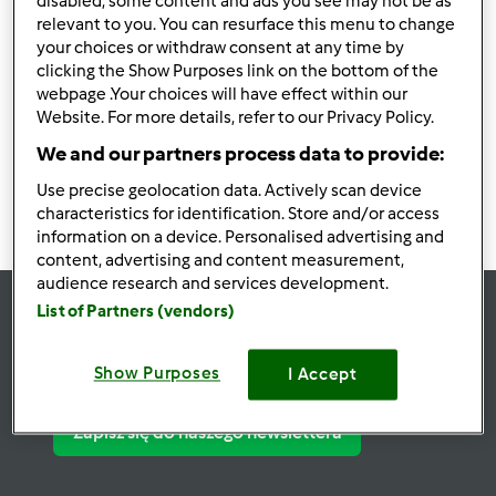
disabled, some content and ads you see may not be as
relevant to you. You can resurface this menu to change
Znalezieni użytkownicy:
27963
your choices or withdraw consent at any time by
clicking the Show Purposes link on the bottom of the
webpage .Your choices will have effect within our
Website. For more details, refer to our Privacy Policy.
2793
2794
2795
2796
2797
We and our partners process data to provide:
Use precise geolocation data. Actively scan device
characteristics for identification. Store and/or access
information on a device. Personalised advertising and
content, advertising and content measurement,
audience research and services development.
List of Partners (vendors)
Bądź
na bieżąco
Show Purposes
I Accept
Zapisz się do naszego newslettera