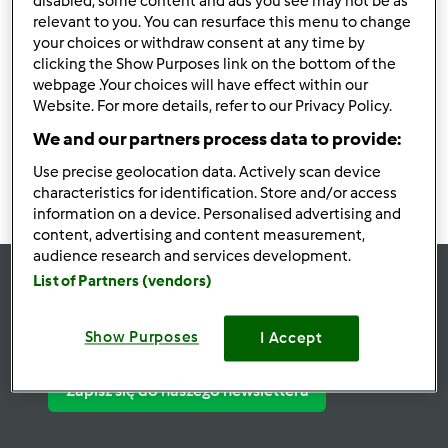
disabled, some content and ads you see may not be as
relevant to you. You can resurface this menu to change
Znalezieni użytkownicy:
27963
your choices or withdraw consent at any time by
clicking the Show Purposes link on the bottom of the
webpage .Your choices will have effect within our
Website. For more details, refer to our Privacy Policy.
2793
2794
2795
2796
2797
We and our partners process data to provide:
Use precise geolocation data. Actively scan device
characteristics for identification. Store and/or access
information on a device. Personalised advertising and
content, advertising and content measurement,
audience research and services development.
List of Partners (vendors)
Bądź
na bieżąco
Show Purposes
I Accept
Zapisz się do naszego newslettera