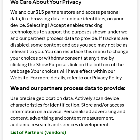
We Care About Your Privacy
We and our
315
partners store and access personal
Znalezieni użytkownicy:
27963
data, like browsing data or unique identifiers, on your
device. Selecting I Accept enables tracking
technologies to support the purposes shown under we
Wyślij wiadomość
and our partners process data to provide. If trackers are
007Joanna
disabled, some content and ads you see may not be as
follow
relevant to you. You can resurface this menu to change
your choices or withdraw consent at any time by
Wyślij wiadomość
clicking the Show Purposes link on the bottom of the
0099aga0099
webpage .Your choices will have effect within our
follow
Website. For more details, refer to our Privacy Policy.
We and our partners process data to provide:
Wyślij wiadomość
Use precise geolocation data. Actively scan device
00Aleksandra00
follow
characteristics for identification. Store and/or access
information on a device. Personalised advertising and
content, advertising and content measurement,
Wyślij wiadomość
audience research and services development.
00Pestka00
List of Partners (vendors)
follow