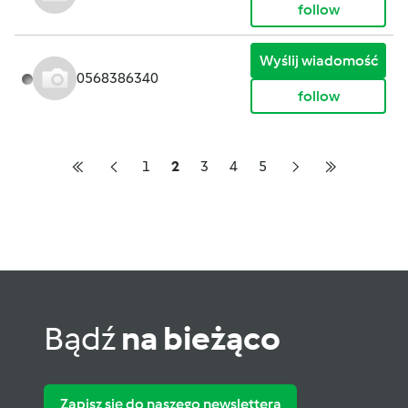
follow
Wyślij wiadomość
0568386340
follow
1
2
3
4
5
Bądź
na bieżąco
Zapisz się do naszego newslettera