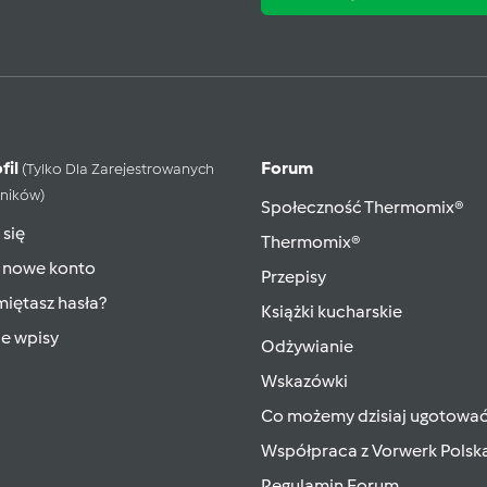
fil
Forum
(tylko Dla Zarejestrowanych
ników)
Społeczność Thermomix®
 się
Thermomix®
 nowe konto
Przepisy
iętasz hasła?
Książki kucharskie
ie wpisy
Odżywianie
Wskazówki
Co możemy dzisiaj ugotowa
Współpraca z Vorwerk Polsk
Regulamin Forum