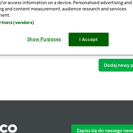
/or access information on a device. Personalised advertising and
ing and content measurement, audience research and services
ment.
artners (vendors)
Ther
Show Purposes
I Accept
3
Dodaj nowy p
ąco
Zapisz się do naszego new