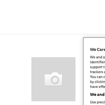
Przejdź do treści
We Care
We and 
Ob
identifie
support t
trackers 
You can r
by clicki
have effe
We and 
Use preci