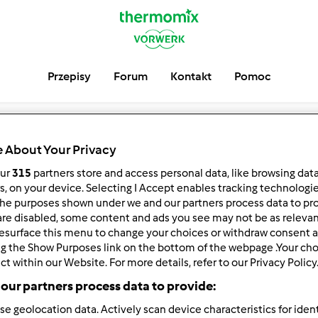
Przepisy
Forum
Kontakt
Pomoc
Woila
 About Your Privacy
our
315
partners store and access personal data, like browsing dat
serwuj
Block
rs, on your device. Selecting I Accept enables tracking technologi
he purposes shown under we and our partners process data to prov
are disabled, some content and ads you see may not be as relevan
esurface this menu to change your choices or withdraw consent a
ng the Show Purposes link on the bottom of the webpage .Your choi
ct within our Website. For more details, refer to our Privacy Policy
our partners process data to provide:
se geolocation data. Actively scan device characteristics for ident