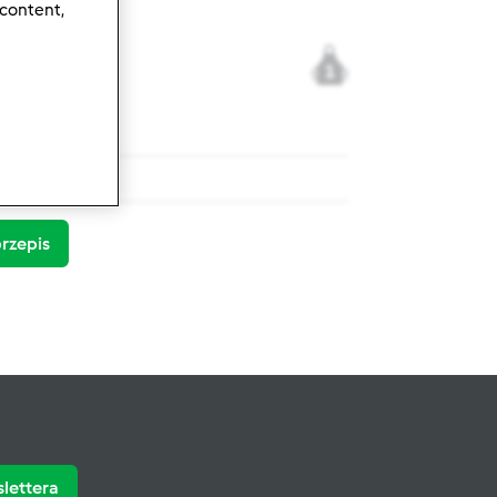
 content,
1
momix ® TM 5
rzepis
slettera