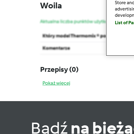
Store and
Woila
advertis
develop
Aktualna liczba punktów użytkownika: 7
List of P
Który model Thermomix ® posiadasz?
Komentarze
Przepisy
(0)
Pokaż więcej
Bądź
na bież