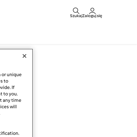
Szukaj
Zaloguj się
a or unique
es to
ide. If
t to you.
t any time
ces will
.
ification.