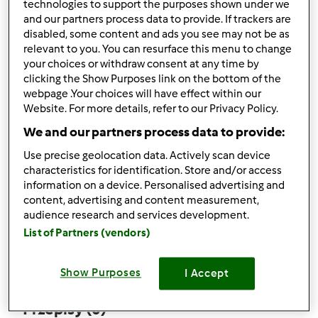
technologies to support the purposes shown under we
and our partners process data to provide. If trackers are
disabled, some content and ads you see may not be as
relevant to you. You can resurface this menu to change
your choices or withdraw consent at any time by
Obserwuj
Block
clicking the Show Purposes link on the bottom of the
webpage .Your choices will have effect within our
Website. For more details, refer to our Privacy Policy.
spidy12
We and our partners process data to provide:
3
Aktualna liczba punktów użytkownika: 78
Use precise geolocation data. Actively scan device
characteristics for identification. Store and/or access
Który model Thermomix ® posiadasz?
information on a device. Personalised advertising and
content, advertising and content measurement,
tm6
audience research and services development.
List of Partners (vendors)
Komentarze
32
Show Purposes
I Accept
Przepisy
(0)