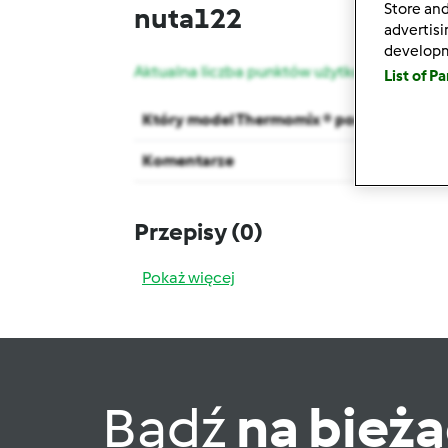
Store and
nuta122
advertis
develop
Aktualna liczba punktów użytkownika: 11
List of P
Który model Thermomix ® posiadasz?
Komentarze
Przepisy
(0)
Pokaż więcej
Bądź
na bież