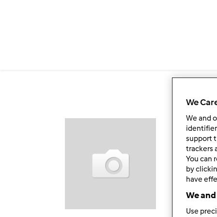
Przejdź do treści
We Care
We and 
Ob
identifie
support t
trackers 
You can r
by clicki
have effe
We and 
Use preci