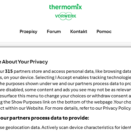
Przepisy
Forum
Kontakt
Pomoc
nuta122
 About Your Privacy
our
315
partners store and access personal data, like browsing dat
serwuj
Block
rs, on your device. Selecting I Accept enables tracking technologi
he purposes shown under we and our partners process data to prov
are disabled, some content and ads you see may not be as relevan
esurface this menu to change your choices or withdraw consent a
ng the Show Purposes link on the bottom of the webpage .Your choi
ct within our Website. For more details, refer to our Privacy Policy
our partners process data to provide:
se geolocation data. Actively scan device characteristics for ident