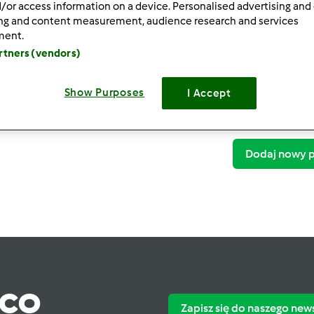
/or access information on a device. Personalised advertising and
ing and content measurement, audience research and services
ment.
artners (vendors)
Ther
Show Purposes
I Accept
4
Dodaj nowy p
ąco
Zapisz się do naszego new