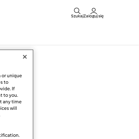
Szukaj
Zaloguj się
a or unique
es to
ide. If
t to you.
t any time
ces will
.
ification.