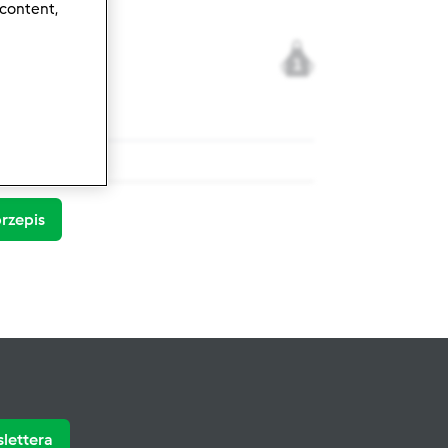
 content,
1
momix ® TM 5
rzepis
slettera