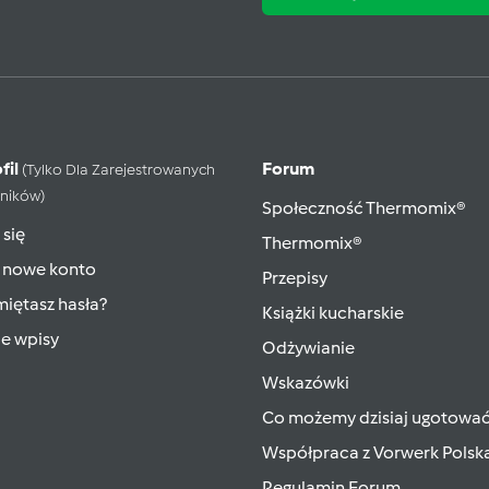
fil
Forum
(tylko Dla Zarejestrowanych
ników)
Społeczność Thermomix®
 się
Thermomix®
 nowe konto
Przepisy
iętasz hasła?
Książki kucharskie
ie wpisy
Odżywianie
Wskazówki
Co możemy dzisiaj ugotowa
Współpraca z Vorwerk Polsk
Regulamin Forum