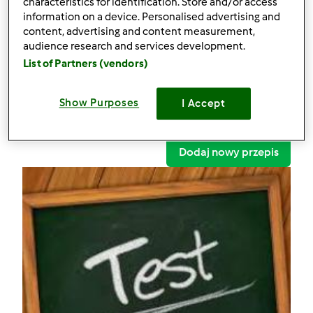
characteristics for identification. Store and/or access
Miniburgery TM5 TM6 test :)
information on a device. Personalised advertising and
content, advertising and content measurement,
Komentarze
audience research and services development.
List of Partners (vendors)
0
Przepisy
(2)
Show Purposes
I Accept
Pokaż więcej
Dodaj nowy przepis