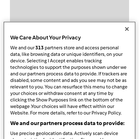
Obserwuj
Block
We Care About Your Privacy
We and our
313
partners store and access personal
Mysterman
data, like browsing data or unique identifiers, on your
device. Selecting I Accept enables tracking
1
Aktualna liczba punktów użytkownika: 10
technologies to support the purposes shown under we
and our partners process data to provide. If trackers are
Który model Thermomix ® posiadasz?
disabled, some content and ads you see may not be as
relevant to you. You can resurface this menu to change
tm6
your choices or withdraw consent at any time by
clicking the Show Purposes link on the bottom of the
Najlepszy przepis
webpage .Your choices will have effect within our
Website. For more details, refer to our Privacy Policy.
test
We and our partners process data to provide:
Najczęściej komentowany przepis
Use precise geolocation data. Actively scan device