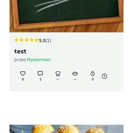
5.0
(1)
test
przez
Mysterman
0
2
--
--
0