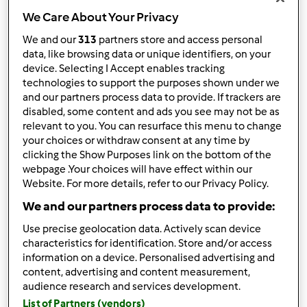
We Care About Your Privacy
We and our
313
partners store and access personal
data, like browsing data or unique identifiers, on your
device. Selecting I Accept enables tracking
Obserwuj
Block
technologies to support the purposes shown under we
and our partners process data to provide. If trackers are
M.Klim
disabled, some content and ads you see may not be as
relevant to you. You can resurface this menu to change
1
your choices or withdraw consent at any time by
Aktualna liczba punktów użytkownika: 6
clicking the Show Purposes link on the bottom of the
webpage .Your choices will have effect within our
Który model Thermomix ® posiadasz?
Website. For more details, refer to our Privacy Policy.
tm6
We and our partners process data to provide:
Use precise geolocation data. Actively scan device
Najlepszy przepis
characteristics for identification. Store and/or access
information on a device. Personalised advertising and
Zupa z zielonej soczewicy i papryki
content, advertising and content measurement,
Najczęściej komentowany przepis
audience research and services development.
List of Partners (vendors)