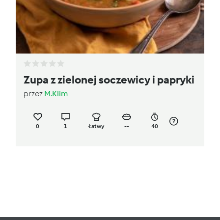
Zupa z zielonej soczewicy i papryki
przez
M.Klim
0
1
Łatwy
--
40