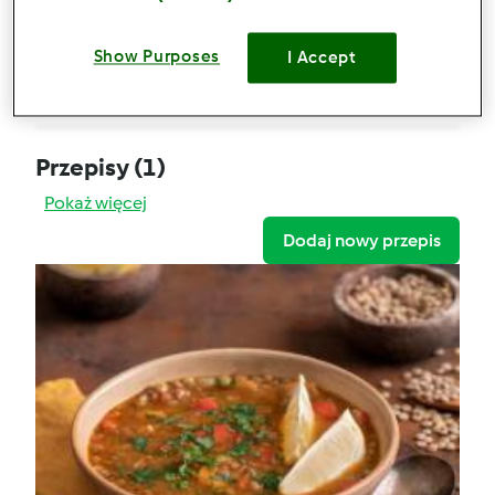
Zupa z zielonej soczewicy i papryki
Show Purposes
Komentarze
I Accept
0
Przepisy
(1)
Pokaż więcej
Dodaj nowy przepis