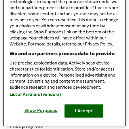
technologies to support the purposes shown under we
and our partners process data to provide. If trackers are
disabled, some content and ads you see may not be as
relevant to you. You can resurface this menu to change
your choices or withdraw consent at any time by
Obserwuj
Block
clicking the Show Purposes link on the bottom of the
webpage .Your choices will have effect within our
Website. For more details, refer to our Privacy Policy.
marcelinowotko
We and our partners process data to provide:
1
Aktualna liczba punktów użytkownika: 18
Use precise geolocation data. Actively scan device
characteristics for identification. Store and/or access
Który model Thermomix ® posiadasz?
information on a device. Personalised advertising and
content, advertising and content measurement,
tm6
audience research and services development.
List of Partners (vendors)
Komentarze
10
Show Purposes
I Accept
Przepisy
(0)