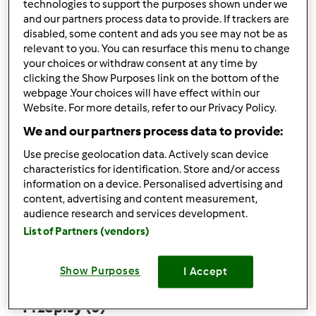
technologies to support the purposes shown under we
and our partners process data to provide. If trackers are
disabled, some content and ads you see may not be as
relevant to you. You can resurface this menu to change
your choices or withdraw consent at any time by
Obserwuj
Block
clicking the Show Purposes link on the bottom of the
webpage .Your choices will have effect within our
Website. For more details, refer to our Privacy Policy.
loganshah
We and our partners process data to provide:
1
Aktualna liczba punktów użytkownika: 0
Use precise geolocation data. Actively scan device
characteristics for identification. Store and/or access
Który model Thermomix ® posiadasz?
information on a device. Personalised advertising and
content, advertising and content measurement,
tm6
audience research and services development.
List of Partners (vendors)
Komentarze
0
Show Purposes
I Accept
Przepisy
(0)