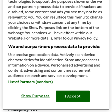
technologies to support the purposes shown under we
and our partners process data to provide. If trackers are
disabled, some content and ads you see may not be as
relevant to you. You can resurface this menu to change
your choices or withdraw consent at any time by
Obserwuj
Block
clicking the Show Purposes link on the bottom of the
webpage .Your choices will have effect within our
Website. For more details, refer to our Privacy Policy.
Korenata
We and our partners process data to provide:
1
Aktualna liczba punktów użytkownika: 4
Use precise geolocation data. Actively scan device
characteristics for identification. Store and/or access
Który model Thermomix ® posiadasz?
information on a device. Personalised advertising and
content, advertising and content measurement,
tm6
audience research and services development.
List of Partners (vendors)
Komentarze
2
Show Purposes
I Accept
Przepisy
(0)