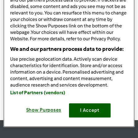
and our partners process data to provide. If trackers are
disabled, some content and ads you see may not be as
relevant to you. You can resurface this menu to change
your choices or withdraw consent at any time by
clicking the Show Purposes link on the bottom of the
Obserwuj
Block
webpage .Your choices will have effect within our
Website. For more details, refer to our Privacy Policy.
We and our partners process data to provide:
kimte
Use precise geolocation data. Actively scan device
2
Aktualna liczba punktów użytkownika: 28
characteristics for identification. Store and/or access
information on a device. Personalised advertising and
Przepisy
(0)
content, advertising and content measurement,
audience research and services development.
Pokaż więcej
List of Partners (vendors)
Dodaj nowy przepis
Show Purposes
I Accept