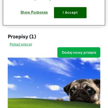
Psie ciastka z tuńczykiem
Show Purposes
Komentarze
I Accept
0
Przepisy
(1)
Pokaż więcej
Dodaj nowy przepis