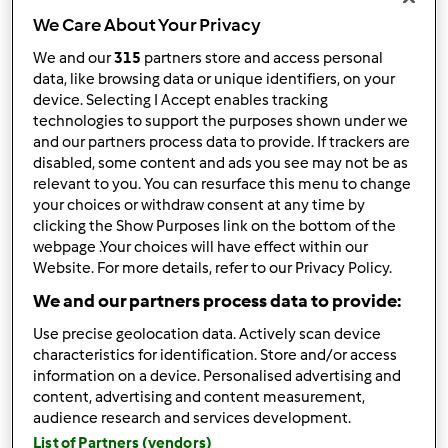
We Care About Your Privacy
We and our
315
partners store and access personal
data, like browsing data or unique identifiers, on your
device. Selecting I Accept enables tracking
Obserwuj
Block
technologies to support the purposes shown under we
and our partners process data to provide. If trackers are
Kasiasiasia2601
disabled, some content and ads you see may not be as
relevant to you. You can resurface this menu to change
1
your choices or withdraw consent at any time by
Aktualna liczba punktów użytkownika: 5
clicking the Show Purposes link on the bottom of the
webpage .Your choices will have effect within our
Który model Thermomix ® posiadasz?
Website. For more details, refer to our Privacy Policy.
tm6
We and our partners process data to provide:
Use precise geolocation data. Actively scan device
Najlepszy przepis
characteristics for identification. Store and/or access
information on a device. Personalised advertising and
Psie ciastka z tuńczykiem
content, advertising and content measurement,
Najczęściej komentowany przepis
audience research and services development.
List of Partners (vendors)