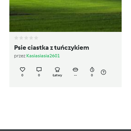
Psie ciastka z tuńczykiem
przez
Kasiasiasia2601
0
0
Łatwy
--
0